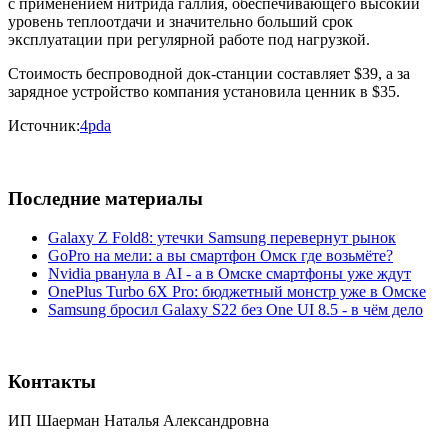
с применением нитрида галлия, обеспечивающего высокий
уровень теплоотдачи и значительно больший срок
эксплуатации при регулярной работе под нагрузкой.
Стоимость беспроводной док-станции составляет $39, а за
зарядное устройство компания установила ценник в $35.
Источник:
4pda
Последние материалы
Galaxy Z Fold8: утечки Samsung перевернут рынок
GoPro на мели: а вы смартфон Омск где возьмёте?
Nvidia рванула в AI - а в Омске смартфоны уже ждут
OnePlus Turbo 6X Pro: бюджетный монстр уже в Омске
Samsung бросил Galaxy S22 без One UI 8.5 - в чём дело
Контакты
ИП Шаерман Наталья Александровна