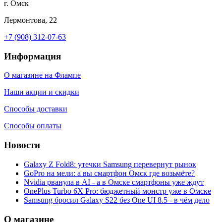
г. Омск
Лермонтова, 22
+7 (908) 312-07-63
Информация
О магазине на Флампе
Наши акции и скидки
Способы доставки
Способы оплаты
Новости
Galaxy Z Fold8: утечки Samsung перевернут рынок
GoPro на мели: а вы смартфон Омск где возьмёте?
Nvidia рванула в AI - а в Омске смартфоны уже ждут
OnePlus Turbo 6X Pro: бюджетный монстр уже в Омске
Samsung бросил Galaxy S22 без One UI 8.5 - в чём дело
О магазине