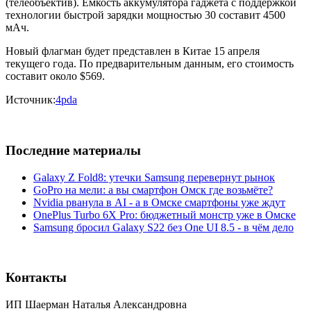
(телеобъектив). Ёмкость аккумулятора гаджета с поддержкой
технологии быстрой зарядки мощностью 30 составит 4500
мАч.
Новый флагман будет представлен в Китае 15 апреля
текущего года. По предварительным данным, его стоимость
составит около $569.
Источник:
4pda
Последние материалы
Galaxy Z Fold8: утечки Samsung перевернут рынок
GoPro на мели: а вы смартфон Омск где возьмёте?
Nvidia рванула в AI - а в Омске смартфоны уже ждут
OnePlus Turbo 6X Pro: бюджетный монстр уже в Омске
Samsung бросил Galaxy S22 без One UI 8.5 - в чём дело
Контакты
ИП Шаерман Наталья Александровна