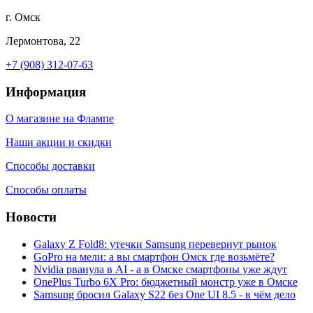
г. Омск
Лермонтова, 22
+7 (908) 312-07-63
Информация
О магазине на Флампе
Наши акции и скидки
Способы доставки
Способы оплаты
Новости
Galaxy Z Fold8: утечки Samsung перевернут рынок
GoPro на мели: а вы смартфон Омск где возьмёте?
Nvidia рванула в AI - а в Омске смартфоны уже ждут
OnePlus Turbo 6X Pro: бюджетный монстр уже в Омске
Samsung бросил Galaxy S22 без One UI 8.5 - в чём дело