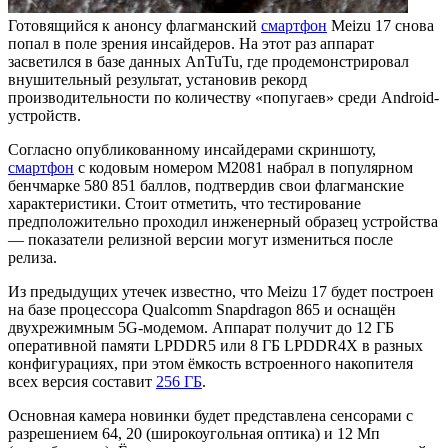
Готовящийся к анонсу флагманский
смартфон
Meizu 17 снова
попал в поле зрения инсайдеров. На этот раз аппарат
засветился в базе данных AnTuTu, где продемонстрировал
внушительный результат, установив рекорд
производительности по количеству «попугаев» среди Android-
устройств.
Согласно опубликованному инсайдерами скриншоту,
смартфон
с кодовым номером M2081 набрал в популярном
бенчмарке 580 851 баллов, подтвердив свои флагманские
характеристики. Стоит отметить, что тестирование
предположительно проходил инженерный образец устройства
— показатели релизной версии могут измениться после
релиза.
Из предыдущих утечек известно, что Meizu 17 будет построен
на базе процессора Qualcomm Snapdragon 865 и оснащён
двухрежимным 5G-модемом. Аппарат получит до 12 ГБ
оперативной памяти LPDDR5 или 8 ГБ LPDDR4X в разных
конфигурациях, при этом ёмкость встроенного накопителя
всех версия составит
256 ГБ
.
Основная камера новинки будет представлена сенсорами с
разрешением 64, 20 (широкоугольная оптика) и 12 Мп