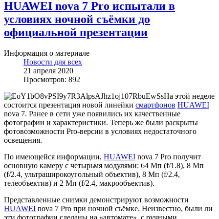
HUAWEI nova 7 Pro испытали в
условиях ночной съёмки до
официальной презентации
Информация о материале
Новости для всех
21 апреля 2020
Просмотров: 892
На этой неделе
состоится презентация новой линейки
смартфонов
HUAWEI
nova 7. Ранее в сети уже появились их качественные
фотографии и характеристики. Теперь же были раскрыты
фотовозможности Pro-версии в условиях недостаточного
освещения.
По имеющейся информации,
HUAWEI
nova 7 Pro получит
основную камеру с четырьмя модулями: 64 Мп (f/1.8), 8 Мп
(f/2.4, ультраширокоугольный объектив), 8 Мп (f/2.4,
телеобъектив) и 2 Мп (f/2.4, макрообъектив).
Представленные снимки демонстрируют возможности
HUAWEI
nova 7 Pro при ночной съёмке. Неизвестно, были ли
эти фотографии сделаны на «автомате», с ручными