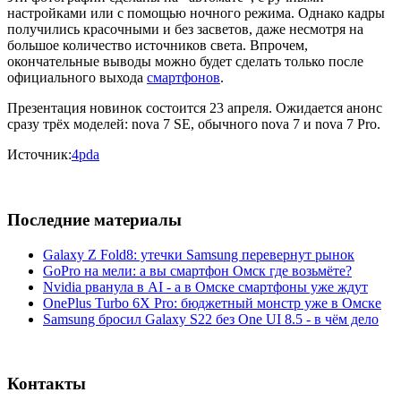
настройками или с помощью ночного режима. Однако кадры
получились красочными и без засветов, даже несмотря на
большое количество источников света. Впрочем,
окончательные выводы можно будет сделать только после
официального выхода
смартфонов
.
Презентация новинок состоится 23 апреля. Ожидается анонс
сразу трёх моделей: nova 7 SE, обычного nova 7 и nova 7 Pro.
Источник:
4pda
Последние материалы
Galaxy Z Fold8: утечки Samsung перевернут рынок
GoPro на мели: а вы смартфон Омск где возьмёте?
Nvidia рванула в AI - а в Омске смартфоны уже ждут
OnePlus Turbo 6X Pro: бюджетный монстр уже в Омске
Samsung бросил Galaxy S22 без One UI 8.5 - в чём дело
Контакты