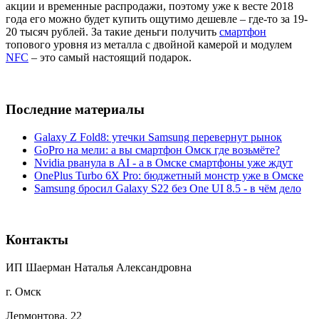
акции и временные распродажи, поэтому уже к весте 2018
года его можно будет купить ощутимо дешевле – где-то за 19-
20 тысяч рублей. За такие деньги получить
смартфон
топового уровня из металла с двойной камерой и модулем
NFC
– это самый настоящий подарок.
Последние материалы
Galaxy Z Fold8: утечки Samsung перевернут рынок
GoPro на мели: а вы смартфон Омск где возьмёте?
Nvidia рванула в AI - а в Омске смартфоны уже ждут
OnePlus Turbo 6X Pro: бюджетный монстр уже в Омске
Samsung бросил Galaxy S22 без One UI 8.5 - в чём дело
Контакты
ИП Шаерман Наталья Александровна
г. Омск
Лермонтова, 22