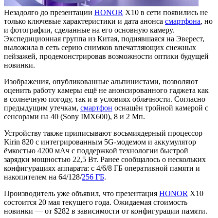
Незадолго до презентации
HONOR
X10 в сети появились не
только ключевые характеристики и дата анонса
смартфона
, но
и фотографии, сделанные на его основную камеру.
Экспедиционная группа из Китая, поднявшаяся на Эверест,
выложила в сеть серию снимков впечатляющих снежных
пейзажей, продемонстрировав возможности оптики будущей
новинки.
Изображения, опубликованные альпинистами, позволяют
оценить работу камеры ещё не анонсированного гаджета как
в солнечную погоду, так и в условиях облачности. Согласно
предыдущим утечкам,
смартфон
оснащён тройной камерой с
сенсорами на 40 (Sony IMX600), 8 и 2 Мп.
Устройству также приписывают восьмиядерный процессор
Kirin 820 с интегрированным 5G-модемом и аккумулятор
ёмкостью 4200 мАч с поддержкой технологии быстрой
зарядки мощностью 22,5 Вт. Ранее сообщалось о нескольких
конфигурациях аппарата: с 4/6/8 ГБ оперативной памяти и
накопителем на 64/128/
256 ГБ
.
Производитель уже объявил, что презентация
HONOR
X10
состоится 20 мая текущего года. Ожидаемая стоимость
новинки — от $282 в зависимости от конфигурации памяти.