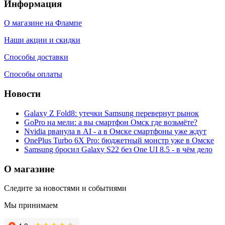
Информация
О магазине на Флампе
Наши акции и скидки
Способы доставки
Способы оплаты
Новости
Galaxy Z Fold8: утечки Samsung перевернут рынок
GoPro на мели: а вы смартфон Омск где возьмёте?
Nvidia рванула в AI - а в Омске смартфоны уже ждут
OnePlus Turbo 6X Pro: бюджетный монстр уже в Омске
Samsung бросил Galaxy S22 без One UI 8.5 - в чём дело
О магазине
Следите за новостями и событиями
Мы принимаем