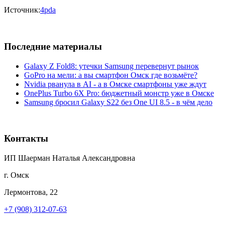
Источник:
4pda
Последние материалы
Galaxy Z Fold8: утечки Samsung перевернут рынок
GoPro на мели: а вы смартфон Омск где возьмёте?
Nvidia рванула в AI - а в Омске смартфоны уже ждут
OnePlus Turbo 6X Pro: бюджетный монстр уже в Омске
Samsung бросил Galaxy S22 без One UI 8.5 - в чём дело
Контакты
ИП Шаерман Наталья Александровна
г. Омск
Лермонтова, 22
+7 (908) 312-07-63