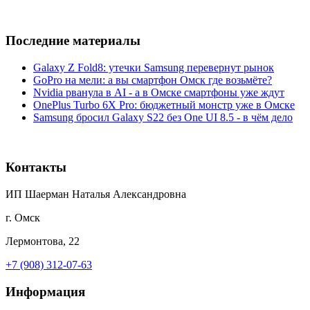
Последние материалы
Galaxy Z Fold8: утечки Samsung перевернут рынок
GoPro на мели: а вы смартфон Омск где возьмёте?
Nvidia рванула в AI - а в Омске смартфоны уже ждут
OnePlus Turbo 6X Pro: бюджетный монстр уже в Омске
Samsung бросил Galaxy S22 без One UI 8.5 - в чём дело
Контакты
ИП Шаерман Наталья Александровна
г. Омск
Лермонтова, 22
+7 (908) 312-07-63
Информация