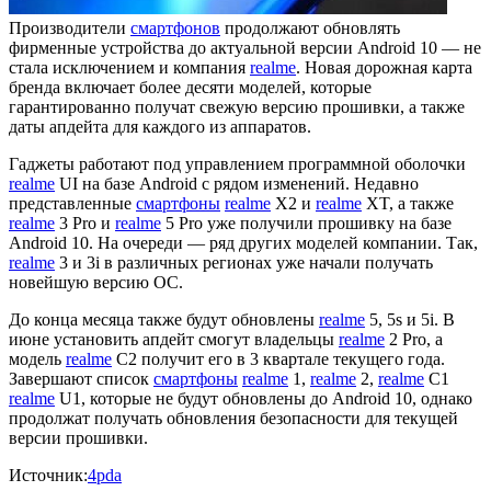
Производители
смартфонов
продолжают обновлять
фирменные устройства до актуальной версии Android 10 — не
стала исключением и компания
realme
. Новая дорожная карта
бренда включает более десяти моделей, которые
гарантированно получат свежую версию прошивки, а также
даты апдейта для каждого из аппаратов.
Гаджеты работают под управлением программной оболочки
realme
UI на базе Android с рядом изменений. Недавно
представленные
смартфоны
realme
X2 и
realme
XT, а также
realme
3 Pro и
realme
5 Pro уже получили прошивку на базе
Android 10. На очереди — ряд других моделей компании. Так,
realme
3 и 3i в различных регионах уже начали получать
новейшую версию ОС.
До конца месяца также будут обновлены
realme
5, 5s и 5i. В
июне установить апдейт смогут владельцы
realme
2 Pro, а
модель
realme
C2 получит его в 3 квартале текущего года.
Завершают список
смартфоны
realme
1,
realme
2,
realme
C1
realme
U1, которые не будут обновлены до Android 10, однако
продолжат получать обновления безопасности для текущей
версии прошивки.
Источник:
4pda