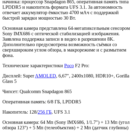
начинка: процессор Snapdagon 865, оперативная память типа
LPDDR5 и накопитель формата UFS 3.1. За автономность
отвечает аккумулятор ёмкостью 4700 мАч с поддержкой
быстрой зарядки мощностью 30 Вт.
Основная камера представлена 64-мегапиксельным сенсором
Sony IMX686 с оптической стабилизацией изображения.
Заявлена поддержка записи в видео в разрешении 8K.
Дополнительно предусмотрена возможность съёмки со
сверхшироким углом обзора, в макрорежиме и с размытием
фона.
Технические характеристики
Poco
F2 Pro:
Дисплей: Super
AMOLED
, 6,67", 2400х1080, HDR10+, Gorilla
Glass 5
Чипсет: Qualcomm Snapdagon 865
Оперативная память: 6/8 ГБ, LPDDR5
Накопитель: 128/
256 ГБ
, UFS 3.1
Основная камера: 64 Мп (Sony IMX686, 1/1.7") + 13 Мп (угол
обзора 123°) + 5 Мп (телеобъектив) + 2 Мп (датчик глубины)