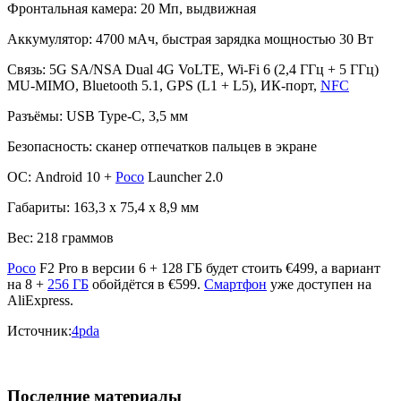
Фронтальная камера: 20 Мп, выдвижная
Аккумулятор: 4700 мАч, быстрая зарядка мощностью 30 Вт
Связь: 5G SA/NSA Dual 4G VoLTE, Wi-Fi 6 (2,4 ГГц + 5 ГГц)
MU-MIMO, Bluetooth 5.1, GPS (L1 + L5), ИК-порт,
NFC
Разъёмы: USB Type-C, 3,5 мм
Безопасность: сканер отпечатков пальцев в экране
ОС: Android 10 +
Poco
Launcher 2.0
Габариты: 163,3 х 75,4 х 8,9 мм
Вес: 218 граммов
Poco
F2 Pro в версии 6 + 128 ГБ будет стоить €499, а вариант
на 8 +
256 ГБ
обойдётся в €599.
Смартфон
уже доступен на
AliExpress.
Источник:
4pda
Последние материалы