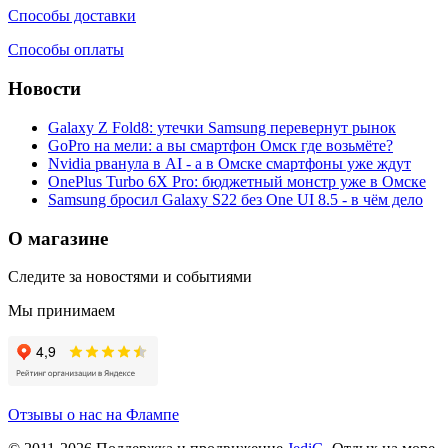
Способы доставки
Способы оплаты
Новости
Galaxy Z Fold8: утечки Samsung перевернут рынок
GoPro на мели: а вы смартфон Омск где возьмёте?
Nvidia рванула в AI - а в Омске смартфоны уже ждут
OnePlus Turbo 6X Pro: бюджетный монстр уже в Омске
Samsung бросил Galaxy S22 без One UI 8.5 - в чём дело
О магазине
Следите за новостями и событиями
Мы принимаем
Отзывы о нас на Флампе