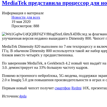
MediaTek представила процессор для н
Информация о материале
Новости для всех
19 мая 2020
Просмотров: 888
Вслед за флагман
улучшенная версия недавно вышедшего Dimensity 800. Чипсет 
MediaTek Dimensity 820 выполнен по 7-нм техпроцессу и включ
ГГц. В обычном Dimensity 800 используется такой же набор яде
блоков вместо четырёх у предшественника.
По заверениям MediaTek, в Geekbench 4.2 новый чип выдаёт на
3.0. демонстрирует на 33% большую частоту кадров.
Помимо встроенного нейроблока, 5G-модема, поддержки экран
2.0 и Imagiq 5.0 для повышения производительности в играх и
Первым новый чипсет получит
смартфон
Redmi
10X, презентац
Источник:
4pda