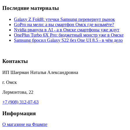
Последние материалы
Galaxy Z Fold8: утечки Samsung перевернут рынок
GoPro на мели: а вы смартфон Омск где возьмёте?
Nvidia рванула в AI - а в Омске смартфоны уже ждут
OnePlus Turbo 6X Pro: бюджетный монстр уже в Омске
Samsung бросил Galaxy S22 без One UI 8.5 - в чём дело
Контакты
ИП Шаерман Наталья Александровна
г. Омск
Лермонтова, 22
+7 (908) 312-07-63
Информация
О магазине на Флампе