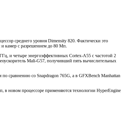
ессор среднего уровня Dimensity 820. Фактически это
 и камер с разрешением до 80 Мп.
ГГц, и четыре энергоэффективных Cortex-A55 с частотой 2
видеоускоритель Mali-G57, получивший пять вычислительных
м по сравнению со Snapdragon 765G, а в GFXBench Manhattan
п, в новом процессоре применяются технологии HyperEngine