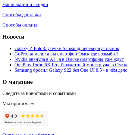
Наши акции и скидки
Способы доставки
Способы оплаты
Новости
Galaxy Z Fold8: утечки Samsung перевернут рынок
GoPro на мели: а вы смартфон Омск где возьмёте?
Nvidia рванула в AI - а в Омске смартфоны уже ждут
OnePlus Turbo 6X Pro: бюджетный монстр уже в Омске
Samsung бросил Galaxy S22 без One UI 8.5 - в чём дело
О магазине
Следите за новостями и событиями
Мы принимаем
Отзывы о нас на Флампе