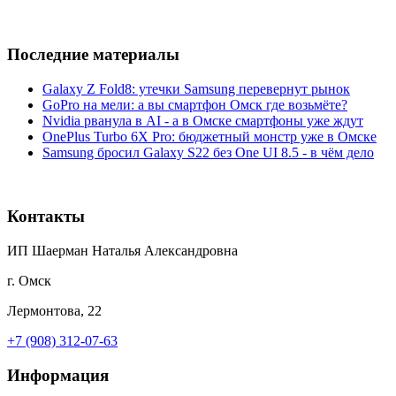
Последние материалы
Galaxy Z Fold8: утечки Samsung перевернут рынок
GoPro на мели: а вы смартфон Омск где возьмёте?
Nvidia рванула в AI - а в Омске смартфоны уже ждут
OnePlus Turbo 6X Pro: бюджетный монстр уже в Омске
Samsung бросил Galaxy S22 без One UI 8.5 - в чём дело
Контакты
ИП Шаерман Наталья Александровна
г. Омск
Лермонтова, 22
+7 (908) 312-07-63
Информация