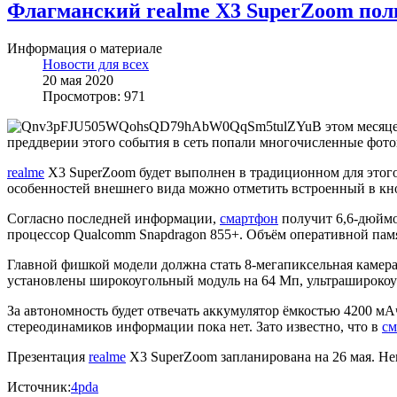
Флагманский realme X3 SuperZoom полн
Информация о материале
Новости для всех
20 мая 2020
Просмотров: 971
В этом месяц
преддверии этого события в сеть попали многочисленные фото
realme
X3 SuperZoom будет выполнен в традиционном для этого
особенностей внешнего вида можно отметить встроенный в кно
Согласно последней информации,
смартфон
получит 6,6-дюймо
процессор Qualcomm Snapdragon 855+. Объём оперативной па
Главной фишкой модели должна стать 8-мегапиксельная камер
установлены широкоугольный модуль на 64 Мп, ультраширокоу
За автономность будет отвечать аккумулятор ёмкостью 4200 мА
стереодинамиков информации пока нет. Зато известно, что в
см
Презентация
realme
X3 SuperZoom запланирована на 26 мая. Неи
Источник:
4pda