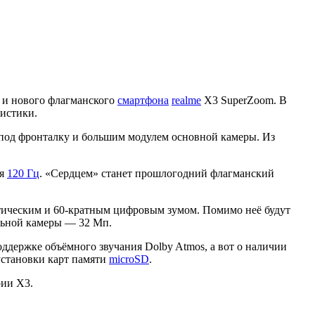
о и нового флагманского
смартфона
realme
X3 SuperZoom. В
ристики.
 под фронталку и большим модулем основной камеры. Из
ия
120 Гц
. «Сердцем» станет прошлогодний флагманский
птическим и 60-кратным цифровым зумом. Помимо неё будут
льной камеры — 32 Мп.
оддержке объёмного звучания Dolby Atmos, а вот о наличии
установки карт памяти
microSD
.
рии X3.