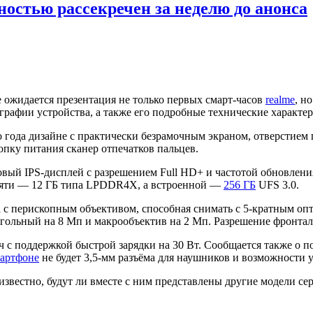
остью рассекречен за неделю до анонса
е ожидается презентация не только первых смарт-часов
realme
, н
графии устройства, а также его подробные технические характе
 года дизайне с практически безрамочным экраном, отверстием
пку питания сканер отпечатков пальцев.
вый IPS-дисплей с разрешением Full HD+ и частотой обновлен
мяти — 12 ГБ типа LPDDR4X, а встроенной —
256 ГБ
UFS 3.0.
а с перископным объективом, способная снимать с 5-кратным о
гольный на 8 Мп и макрообъектив на 2 Мп. Разрешение фронта
ч с поддержкой быстрой зарядки на 30 Вт. Сообщается также о п
артфоне
не будет 3,5-мм разъёма для наушников и возможности 
звестно, будут ли вместе с ним представлены другие модели се