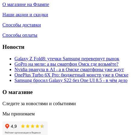
О магазине на Флампе
Наши акции и скидки
Способы доставки
Способы оплаты
Новости
Galaxy Z Fold8: утечки Samsung перевернут рынок
GoPro на мели: а вы смартфон Омск где возьмёте?
Nvidia рванула в AI - а в Омске смартфоны уже ждут
OnePlus Turbo 6X Pro: бюджетный монстр уже в Омске
Samsung бросил Galaxy S22 без One UI 8.5 - в чём дело
О магазине
Следите за новостями и событиями
Мы принимаем