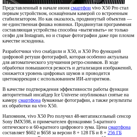
Представленный в начале июня
смартфон
vivo X50 Pro стал
первым устройством, оснащённым камерой со встроенным
стабилизатором. Но как оказалось, продвинутый объектив —
не единственная фишка новинки. Продвинутая программная
составляющая устройства способна «вытягивать» не только
селфи для Instagram, но и старые фотографии даже при плохом
качестве исходника.
Разработчики vivo снабдили и X50, и X50 Pro функцией
цифровой ретуши фотографий, которая особенно актуальна
для автоматического улучшения ретро-снимков. В ходе
обработки повышаются резкость и детализация изображений,
снижается уровень цифровых шумов и проводится
цветокоррекция с использованием ИИ-алгоритмов.
В качестве подтверждения эффективности работы функции
авторитетный инсайдер Ice Universe опубликовал снятые на
камеру
смартфона
бумажные фотографии, а также результаты
их обработки на vivo X50.
Напомним, vivo X50 Pro получил 48-мегапиксельный сенсор
Sony IMX598, и примечателен функциями 5-кратного
оптического и 60-кратного цифрового зума. Цена
смартфона
составляет $602 и $658 за версии 8 + 128 ГБ и 8 +
256 ГБ