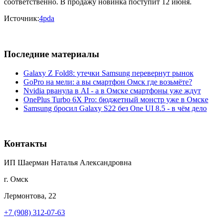
соответственно. В продажу новинка поступит 12 июня.
Источник:
4pda
Последние материалы
Galaxy Z Fold8: утечки Samsung перевернут рынок
GoPro на мели: а вы смартфон Омск где возьмёте?
Nvidia рванула в AI - а в Омске смартфоны уже ждут
OnePlus Turbo 6X Pro: бюджетный монстр уже в Омске
Samsung бросил Galaxy S22 без One UI 8.5 - в чём дело
Контакты
ИП Шаерман Наталья Александровна
г. Омск
Лермонтова, 22
+7 (908) 312-07-63