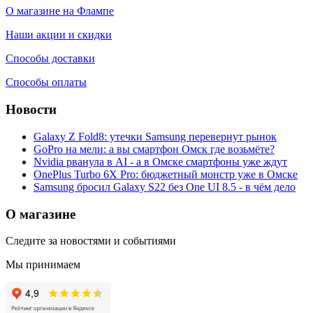
О магазине на Флампе
Наши акции и скидки
Способы доставки
Способы оплаты
Новости
Galaxy Z Fold8: утечки Samsung перевернут рынок
GoPro на мели: а вы смартфон Омск где возьмёте?
Nvidia рванула в AI - а в Омске смартфоны уже ждут
OnePlus Turbo 6X Pro: бюджетный монстр уже в Омске
Samsung бросил Galaxy S22 без One UI 8.5 - в чём дело
О магазине
Следите за новостями и событиями
Мы принимаем