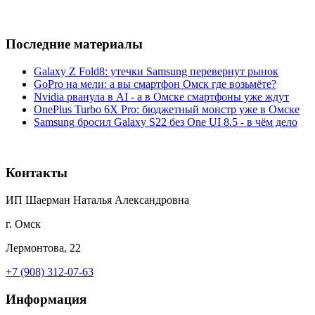
Последние материалы
Galaxy Z Fold8: утечки Samsung перевернут рынок
GoPro на мели: а вы смартфон Омск где возьмёте?
Nvidia рванула в AI - а в Омске смартфоны уже ждут
OnePlus Turbo 6X Pro: бюджетный монстр уже в Омске
Samsung бросил Galaxy S22 без One UI 8.5 - в чём дело
Контакты
ИП Шаерман Наталья Александровна
г. Омск
Лермонтова, 22
+7 (908) 312-07-63
Информация