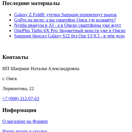
Последние материалы
Galaxy Z Fold8: утечки Samsung перевернут рынок
GoPro на мели: а вы смартфон Омск где возьмёте?
Nvidia рванула в AI - а в Омске смартфоны уже ждут
OnePlus Turbo 6X Pro: бюджетный монстр уже в Омске
Samsung бросил Galaxy S22 без One UI 8.5 - в чём дело
Контакты
ИП Шаерман Наталья Александровна
г. Омск
Лермонтова, 22
+7 (908) 312-07-63
Информация
О магазине на Флампе
Наши акции и скидки