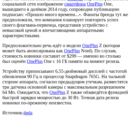
социальной сети изображение
смартфона
OnePlus
One,
вышедшего в далёком 2014 году, сопроводив публикацию
подписью: «Прошло много времени...». Фанаты бренда тут же
предположили, что компания планирует повторить успех
своего флагмана-первенца, представив устройство с
невысокой ценой и впечатляющими аппаратными
характеристиками.
Предположительно речь идёт о модели
OnePlus
Z (которая
может быть анонсирована как
OnePlus
Nord). По слухам,
стоимость новинки составит от $299 — именно во столько
был оценён
OnePlus
One с 16 ГБ памяти на момент релиза.
Устройству приписывают 6,55-дюймовый дисплей с частотой
обновления 90 Гц и процессор Snapdragon 765G. На тыльной
стороне аппарата, согласно предыдущим утечкам, разместятся
три датчика основной камеры с максимальным разрешением
64 Мп. Ожидается, что
OnePlus
Z также обзаведётся функцией
быстрой зарядки мощностью до 30 Вт. Точная дата релиза
новинки по-прежнему неизвестна.
Источник:
4pda