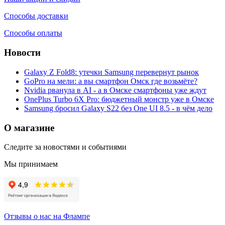
Способы доставки
Способы оплаты
Новости
Galaxy Z Fold8: утечки Samsung перевернут рынок
GoPro на мели: а вы смартфон Омск где возьмёте?
Nvidia рванула в AI - а в Омске смартфоны уже ждут
OnePlus Turbo 6X Pro: бюджетный монстр уже в Омске
Samsung бросил Galaxy S22 без One UI 8.5 - в чём дело
О магазине
Следите за новостями и событиями
Мы принимаем
Отзывы о нас на Флампе