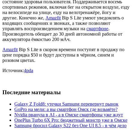
состояние здоровья пользователя. Поддерживается восемь
спортивных режимов, включая бег на открытом воздухе, езду
на велосипеде на улице, езду на велотренажёре, йогу и
другие. Конечно же,
Amazfit
Bip S Lite умеют уведомлять о
входящих сообщениях и звонках, а также позволяют
управлять воспроизведением музыки на
смартфоне
.
Производитель обещает до 30 дней автономной работы от
аккумулятора ёмкостью 200 мАч.
Amazfit
Bip S Lite в скором времени поступят в продажу по
цене порядка $50 и будут доступны в чёрном, синем и
розовом цветах.
Источник:
4pda
Последние материалы
Galaxy Z Fold8: утечки Samsung перевернут рынок
GoPro на мели: а вы смартфон Омск где возьмёте?
Nvidia рванула в AI - а в Омске смартфоны уже ждут
OnePlus Turbo 6X Pro: бюджетный монстр уже в Омске
Samsung бросил Galaxy S22 без One UI 8.5 - в чём дело