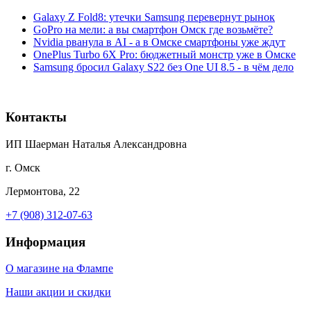
Galaxy Z Fold8: утечки Samsung перевернут рынок
GoPro на мели: а вы смартфон Омск где возьмёте?
Nvidia рванула в AI - а в Омске смартфоны уже ждут
OnePlus Turbo 6X Pro: бюджетный монстр уже в Омске
Samsung бросил Galaxy S22 без One UI 8.5 - в чём дело
Контакты
ИП Шаерман Наталья Александровна
г. Омск
Лермонтова, 22
+7 (908) 312-07-63
Информация
О магазине на Флампе
Наши акции и скидки