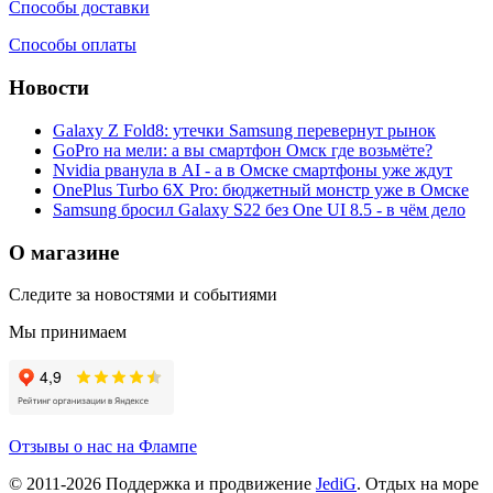
Способы доставки
Способы оплаты
Новости
Galaxy Z Fold8: утечки Samsung перевернут рынок
GoPro на мели: а вы смартфон Омск где возьмёте?
Nvidia рванула в AI - а в Омске смартфоны уже ждут
OnePlus Turbo 6X Pro: бюджетный монстр уже в Омске
Samsung бросил Galaxy S22 без One UI 8.5 - в чём дело
О магазине
Следите за новостями и событиями
Мы принимаем
Отзывы о нас на Флампе
© 2011-
2026
Поддержка и продвижение
JediG
. Отдых на море