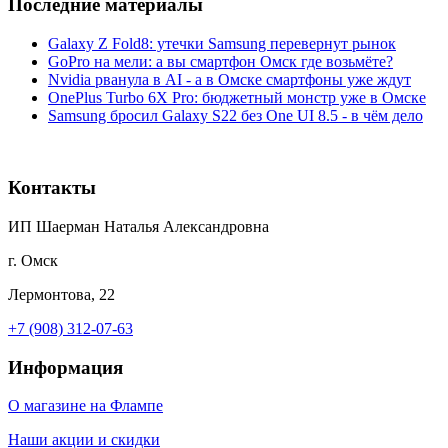
Последние материалы
Galaxy Z Fold8: утечки Samsung перевернут рынок
GoPro на мели: а вы смартфон Омск где возьмёте?
Nvidia рванула в AI - а в Омске смартфоны уже ждут
OnePlus Turbo 6X Pro: бюджетный монстр уже в Омске
Samsung бросил Galaxy S22 без One UI 8.5 - в чём дело
Контакты
ИП Шаерман Наталья Александровна
г. Омск
Лермонтова, 22
+7 (908) 312-07-63
Информация
О магазине на Флампе
Наши акции и скидки