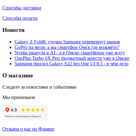
Способы доставки
Способы оплаты
Новости
Galaxy Z Fold8: утечки Samsung перевернут рынок
GoPro на мели: а вы смартфон Омск где возьмёте?
Nvidia рванула в AI - а в Омске смартфоны уже ждут
OnePlus Turbo 6X Pro: бюджетный монстр уже в Омске
Samsung бросил Galaxy S22 без One UI 8.5 - в чём дело
О магазине
Следите за новостями и событиями
Мы принимаем
Отзывы о нас на Флампе