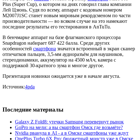
Plus (Super Cup), о котором на днях говорил глава компании
Лей Цзюнь. Судя по всему, аппарат с кодовым номером
M2007J1SC станет новым мировым рекордсменом по части
производительности — во всяком случае на это намекают
последние результаты его тестирования в AnTuTu.
В бенчмарке аппарат на базе флагманского процессора
Snapdragon набирает 687 422 балла. Среди других
особенностей
смартфона
значатся встроенный в экран сканер
отпечатков пальцев, 3,5-мм аудиоразъём для наушников,
стереодинамики, аккумулятор на 4500 мАч, камера с
поддержкой 30-кратного зума и многое другое.
Презентация новинки ожидается уже в начале августа.
Источник:
4pda
Последние материалы
Galaxy Z Fold8: утечки Samsung перевернут рынок
GoPro на мели: а вы смартфон Омск где возьмёте?
Nvidia рванула в AI - а в Омске смартфоны уже ждут
OnePlus Turbo 6X Pro: бюджетный монстр уже в Омске