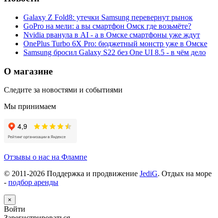
Galaxy Z Fold8: утечки Samsung перевернут рынок
GoPro на мели: а вы смартфон Омск где возьмёте?
Nvidia рванула в AI - а в Омске смартфоны уже ждут
OnePlus Turbo 6X Pro: бюджетный монстр уже в Омске
Samsung бросил Galaxy S22 без One UI 8.5 - в чём дело
О магазине
Следите за новостями и событиями
Мы принимаем
Отзывы о нас на Флампе
© 2011-
2026
Поддержка и продвижение
JediG
. Отдых на море
-
подбор аренды
×
Войти
Зарегистрироваться