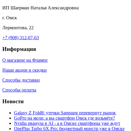
ИП Шаерман Наталья Александровна
г. Омск
Лермонтова, 22
+7 (908) 312-07-63
Информация
О магазине на Флампе
Наши акции и скидки
Способы доставки
Способы оплаты
Новости
Galaxy Z Fold8: утечки Samsung перевернут рынок
GoPro на мели: а вы смартфон Омск где возьмёте?
Nvidia рванула в AI - а в Омске смартфоны уже ждут
OnePlus Turbo 6X Pro: бюджетный монстр уже в Омске