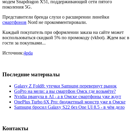
модем Snapdragon X51, поддерживающий сети пятого
поколения 5G.
Представители бренда слухи о расширении линейки
смартфонов
Nord не прокомментировали.
Каждый покупатель при оформлении заказа на сайте может
воспользоваться скидкой 5% по промокоду (vkbot). Ждем вас в
гости за покупками...
Источник:
4pda
Последние материалы
Galaxy Z Fold8: утечки Samsung перевернут рынок
GoPro на мели: а вы смартфон Омск где возьмёте?
Nvidia рванула в AI - а в Омске смартфоны уже ждут
OnePlus Turbo 6X Pro: бюджетный монстр уже в Омске
Samsung бросил Galaxy S22 без One UI 8.5 - в чём дело
Контакты