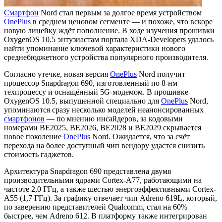
Смартфон
Nord стал первым за долгое время устройством
OnePlus
в среднем ценовом сегменте — и похоже, что вскоре
новую линейку ждёт пополнение. В ходе изучения прошивки
OxygenOS 10.5 энтузиастам портала XDA-Developers удалось
найти упоминание ключевой характеристики нового
среднебюджетного устройства популярного производителя.
Согласно утечке, новая версия
OnePlus
Nord получит
процессор Snapdragon 690, изготовленный по 8-нм
техпроцессу и оснащённый 5G-модемом. В прошивке
OxygenOS 10.5, выпущенной специально для
OnePlus
Nord,
упоминаются сразу несколько моделей неанонсированных
смартфонов
— по мнению инсайдеров, за кодовыми
номерами BE2025, BE2026, BE2028 и BE2029 скрывается
новое поколение
OnePlus
Nord. Ожидается, что за счёт
перехода на более доступный чип вендору удастся снизить
стоимость гаджетов.
Архитектура Snapdragon 690 представлена двумя
производительными ядрами Cortex-A77, работающими на
частоте 2,0 ГГц, а также шестью энергоэффективными Cortex-
A55 (1,7 ГГц). За графику отвечает чип Adreno 619L, который,
по заверению представителей Qualcomm, стал на 60%
быстрее, чем Adreno 612. В платформу также интегрирован