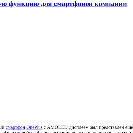
ную функцию для смартфонов компании
ый
смартфон
OnePlus
с AMOLED-дисплеем был представлен ещё в 
splay из коробки. Вскоре ситуация должна измениться — на со