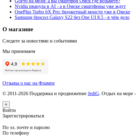
GoPro на мели: а вы смартфон Омск где возьмёте?
Nvidia рванула в AI - а в Омске смартфоны уже ждут
OnePlus Turbo 6X Pro: бюджетный монстр уже в Омске
Samsung бросил Galaxy S22 без One UI 8.5 - в чём дело
О магазине
Следите за новостями и событиями
Мы принимаем
Отзывы о нас на Флампе
© 2011-
2026
Поддержка и продвижение
JediG
. Отдых на море -
×
Войти
Зарегистрироваться
По эл. почте и паролю
По телефону