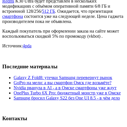
Redmi
K30 Ultra будет представлен в нескольких
модификациях с объёмом оперативной памяти 6/8 ГБ и
встроенной 128/256/
512 ГБ
. Ожидается, что презентация
смартфона
состоится уже на следующей неделе. Цена гаджета
производителем пока не объявлена.
Каждый покупатель при оформлении заказа на сайте может
воспользоваться скидкой 5% по промокоду (vkbot) .
Источник:
4pda
Последние материалы
Galaxy Z Fold8: утечки Samsung перевернут рынок
GoPro на мели: а вы смартфон Омск где возьмёте?
Nvidia рванула в AI - а в Омске смартфоны уже ждут
OnePlus Turbo 6X Pro: бюджетный монстр уже в Омске
Samsung бросил Galaxy S22 без One UI 8.5 - в чём дело
Контакты