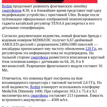
Redmi
продолжает развивать флагманскую линейку
смартфонов
K30, и в ближайшее время представит ещё одну
модификацию устройства с приставкой Ultra. Вскоре после
публикации официальных изображений неанонсированного
гаджета китайский регулятор TENAA рассекретил и его
детальные спецификации.
Согласно документации ведомства, новый флагман бренда с
кодовым номером M2006J10C получит 6,67-дюймовый
AMOLED-дисплей с разрешением 2400х1080 пикселей —
инсайдеры приписывают ему частоту обновления
120 Гц
, но
регулятором эта информация пока не подтверждена. На
тыльной стороне
смартфона
разместится вписанная в круглый
блок основная камера с датчиками на 64, 20, 8 и 8
мегапикселей. Разрешение фронтального модуля составит 16
Мп.
Отмечается, что новинка будет построена на базе
восьмиядерного процессора с тактовой частотой 2,6 ГГц. По
всей видимости,
Redmi
планирует использовать платформу
MediaTek Dimensity 1000. При габаритах 163,3 х 75,4 х 9,1
миллиметра весь
смартфона
составляет 213 граммов. Ёмкость
встроенного аккумулятора — 4500 мАч.