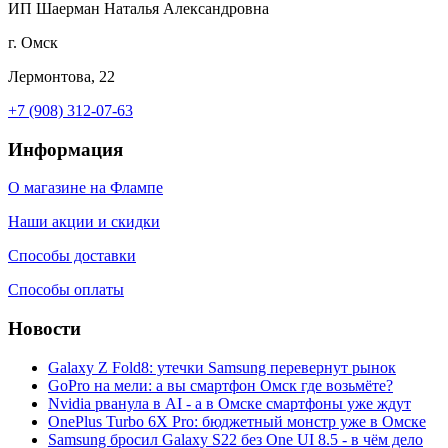
ИП Шаерман Наталья Александровна
г. Омск
Лермонтова, 22
+7 (908) 312-07-63
Информация
О магазине на Флампе
Наши акции и скидки
Способы доставки
Способы оплаты
Новости
Galaxy Z Fold8: утечки Samsung перевернут рынок
GoPro на мели: а вы смартфон Омск где возьмёте?
Nvidia рванула в AI - а в Омске смартфоны уже ждут
OnePlus Turbo 6X Pro: бюджетный монстр уже в Омске
Samsung бросил Galaxy S22 без One UI 8.5 - в чём дело