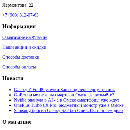
Лермонтова, 22
+7 (908) 312-07-63
Информация
О магазине на Флампе
Наши акции и скидки
Способы доставки
Способы оплаты
Новости
Galaxy Z Fold8: утечки Samsung перевернут рынок
GoPro на мели: а вы смартфон Омск где возьмёте?
Nvidia рванула в AI - а в Омске смартфоны уже ждут
OnePlus Turbo 6X Pro: бюджетный монстр уже в Омске
Samsung бросил Galaxy S22 без One UI 8.5 - в чём дело
О магазине