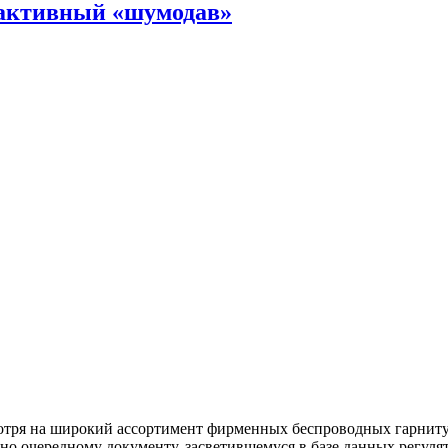
активный «шумодав»
тря на широкий ассортимент фирменных беспроводных гарнит
о очередному документу, засветившемуся в базе данных регулят