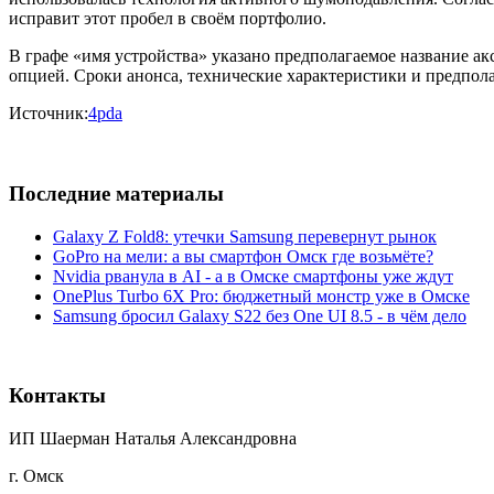
исправит этот пробел в своём портфолио.
В графе «имя устройства» указано предполагаемое название а
опцией. Сроки анонса, технические характеристики и предпол
Источник:
4pda
Последние материалы
Galaxy Z Fold8: утечки Samsung перевернут рынок
GoPro на мели: а вы смартфон Омск где возьмёте?
Nvidia рванула в AI - а в Омске смартфоны уже ждут
OnePlus Turbo 6X Pro: бюджетный монстр уже в Омске
Samsung бросил Galaxy S22 без One UI 8.5 - в чём дело
Контакты
ИП Шаерман Наталья Александровна
г. Омск