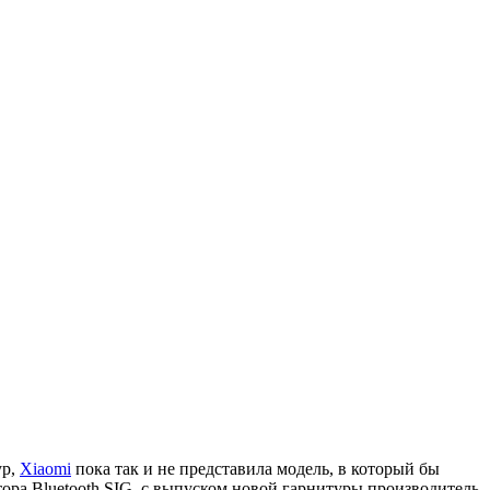
ур,
Xiaomi
пока так и не представила модель, в который бы
ора Bluetooth SIG, с выпуском новой гарнитуры производитель