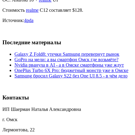
Стоимость
realme
C12 составляет $128.
Источник:
4pda
Последние материалы
Galaxy Z Fold8: утечки Samsung перевернут рынок
GoPro на мели: а вы смартфон Омск где возьмёте?
Nvidia рванула в AI - а в Омске смартфоны уже ждут
OnePlus Turbo 6X Pro: бюджетный монстр уже в Омске
Samsung бросил Galaxy S22 без One UI 8.5 - в чём дело
Контакты
ИП Шаерман Наталья Александровна
г. Омск
Лермонтова, 22