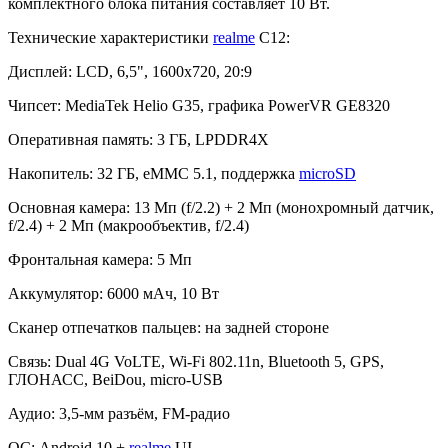
комплектного блока питания составляет 10 Вт.
Технические характеристики
realme
C12:
Дисплей: LCD, 6,5", 1600х720, 20:9
Чипсет: MediaTek Helio G35, графика PowerVR GE8320
Оперативная память: 3 ГБ, LPDDR4X
Накопитель: 32 ГБ, eMMC 5.1, поддержка
microSD
Основная камера: 13 Мп (f/2.2) + 2 Мп (монохромный датчик,
f/2.4) + 2 Мп (макрообъектив, f/2.4)
Фронтальная камера: 5 Мп
Аккумулятор: 6000 мАч, 10 Вт
Сканер отпечатков пальцев: на задней стороне
Связь: Dual 4G VoLTE, Wi-Fi 802.11n, Bluetooth 5, GPS,
ГЛОНАСС, BeiDou, micro-USB
Аудио: 3,5-мм разъём, FM-радио
ОС: Android 10 +
realme
UI