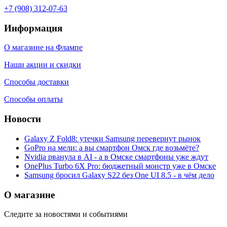
+7 (908) 312-07-63
Информация
О магазине на Флампе
Наши акции и скидки
Способы доставки
Способы оплаты
Новости
Galaxy Z Fold8: утечки Samsung перевернут рынок
GoPro на мели: а вы смартфон Омск где возьмёте?
Nvidia рванула в AI - а в Омске смартфоны уже ждут
OnePlus Turbo 6X Pro: бюджетный монстр уже в Омске
Samsung бросил Galaxy S22 без One UI 8.5 - в чём дело
О магазине
Следите за новостями и событиями