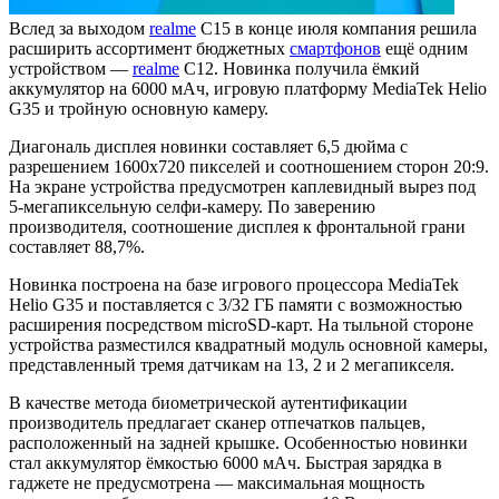
Вслед за выходом
realme
C15 в конце июля компания решила
расширить ассортимент бюджетных
смартфонов
ещё одним
устройством —
realme
C12. Новинка получила ёмкий
аккумулятор на 6000 мАч, игровую платформу MediaTek Helio
G35 и тройную основную камеру.
Диагональ дисплея новинки составляет 6,5 дюйма с
разрешением 1600х720 пикселей и соотношением сторон 20:9.
На экране устройства предусмотрен каплевидный вырез под
5-мегапиксельную селфи-камеру. По заверению
производителя, соотношение дисплея к фронтальной грани
составляет 88,7%.
Новинка построена на базе игрового процессора MediaTek
Helio G35 и поставляется с 3/32 ГБ памяти с возможностью
расширения посредством microSD-карт. На тыльной стороне
устройства разместился квадратный модуль основной камеры,
представленный тремя датчикам на 13, 2 и 2 мегапикселя.
В качестве метода биометрической аутентификации
производитель предлагает сканер отпечатков пальцев,
расположенный на задней крышке. Особенностью новинки
стал аккумулятор ёмкостью 6000 мАч. Быстрая зарядка в
гаджете не предусмотрена — максимальная мощность