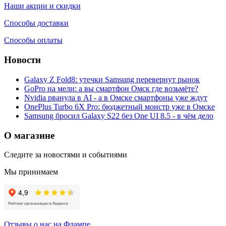
Наши акции и скидки
Способы доставки
Способы оплаты
Новости
Galaxy Z Fold8: утечки Samsung перевернут рынок
GoPro на мели: а вы смартфон Омск где возьмёте?
Nvidia рванула в AI - а в Омске смартфоны уже ждут
OnePlus Turbo 6X Pro: бюджетный монстр уже в Омске
Samsung бросил Galaxy S22 без One UI 8.5 - в чём дело
О магазине
Следите за новостями и событиями
Мы принимаем
Отзывы о нас на Флампе