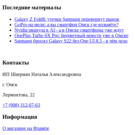
Последние материалы
Galaxy Z Fold8: утечки Samsung перевернут рынок
GoPro на мели: а вы смартфон Омск где возьмёте?
Nvidia рванула в AI - а в Омске смартфоны уже ждут
OnePlus Turbo 6X Pro: бюджетный монстр уже в Омске
Samsung бросил Galaxy S22 без One UI 8.5 - в чём дело
Контакты
ИП Шаерман Наталья Александровна
г. Омск
Лермонтова, 22
+7 (908) 312-07-63
Информация
О магазине на Флампе