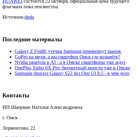
HUAWEI
состоится 22 октября, официальная цена будущего
флагмана пока неизвестна.
Источник:
4pda
Последние материалы
Galaxy Z Fold8: утечки Samsung перевернут рынок
GoPro на мели: а вы смартфон Омск где возьмёте?
Nvidia рванула в AI - а в Омске смартфоны уже ждут
OnePlus Turbo 6X Pro: бюджетный монстр уже в Омске
Samsung бросил Galaxy S22 без One UI 8.5 - в чём дело
Контакты
ИП Шаерман Наталья Александровна
г. Омск
Лермонтова, 22