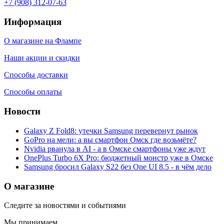
+7 (908) 312-07-63
Информация
О магазине на Флампе
Наши акции и скидки
Способы доставки
Способы оплаты
Новости
Galaxy Z Fold8: утечки Samsung перевернут рынок
GoPro на мели: а вы смартфон Омск где возьмёте?
Nvidia рванула в AI - а в Омске смартфоны уже ждут
OnePlus Turbo 6X Pro: бюджетный монстр уже в Омске
Samsung бросил Galaxy S22 без One UI 8.5 - в чём дело
О магазине
Следите за новостями и событиями
Мы принимаем