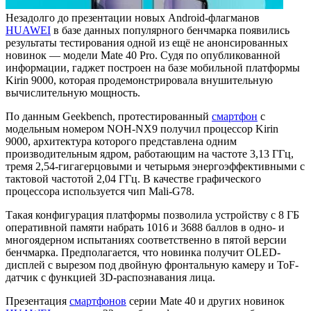
Незадолго до презентации новых Android-флагманов
HUAWEI
в базе данных популярного бенчмарка появились
результаты тестирования одной из ещё не анонсированных
новинок — модели Mate 40 Pro. Судя по опубликованной
информации, гаджет построен на базе мобильной платформы
Kirin 9000, которая продемонстрировала внушительную
вычислительную мощность.
По данным Geekbench, протестированный
смартфон
с
модельным номером NOH-NX9 получил процессор Kirin
9000, архитектура которого представлена одним
производительным ядром, работающим на частоте 3,13 ГГц,
тремя 2,54-гигагерцовыми и четырьмя энергоэффективными с
тактовой частотой 2,04 ГГц. В качестве графического
процессора используется чип Mali-G78.
Такая конфигурация платформы позволила устройству с 8 ГБ
оперативной памяти набрать 1016 и 3688 баллов в одно- и
многоядерном испытаниях соответственно в пятой версии
бенчмарка. Предполагается, что новинка получит OLED-
дисплей с вырезом под двойную фронтальную камеру и ToF-
датчик с функцией 3D-распознавания лица.
Презентация
смартфонов
серии Mate 40 и других новинок