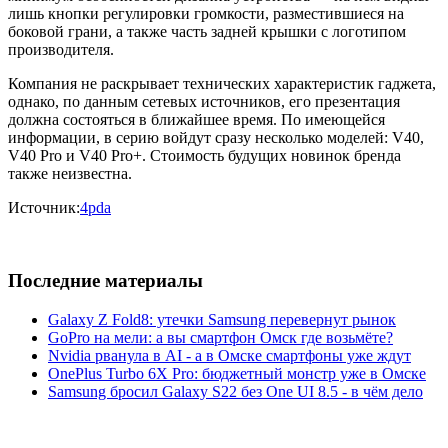
лишь кнопки регулировки громкости, разместившиеся на
боковой грани, а также часть задней крышки с логотипом
производителя.
Компания не раскрывает технических характеристик гаджета,
однако, по данным сетевых источников, его презентация
должна состояться в ближайшее время. По имеющейся
информации, в серию войдут сразу несколько моделей: V40,
V40 Pro и V40 Pro+. Стоимость будущих новинок бренда
также неизвестна.
Источник:
4pda
Последние материалы
Galaxy Z Fold8: утечки Samsung перевернут рынок
GoPro на мели: а вы смартфон Омск где возьмёте?
Nvidia рванула в AI - а в Омске смартфоны уже ждут
OnePlus Turbo 6X Pro: бюджетный монстр уже в Омске
Samsung бросил Galaxy S22 без One UI 8.5 - в чём дело