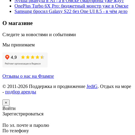
Nvidia рванула в AI - а в Омске смартфоны уже ждут
OnePlus Turbo 6X Pro: бюджетный монстр уже в Омске
Samsung бросил Galaxy S22 без One UI 8.5 - в чём дело
О магазине
Следите за новостями и событиями
Мы принимаем
Отзывы о нас на Флампе
© 2011-
2026
Поддержка и продвижение
JediG
. Отдых на море
-
подбор аренды
×
Войти
Зарегистрироваться
По эл. почте и паролю
По телефону