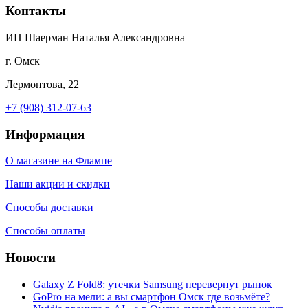
Контакты
ИП Шаерман Наталья Александровна
г. Омск
Лермонтова, 22
+7 (908) 312-07-63
Информация
О магазине на Флампе
Наши акции и скидки
Способы доставки
Способы оплаты
Новости
Galaxy Z Fold8: утечки Samsung перевернут рынок
GoPro на мели: а вы смартфон Омск где возьмёте?