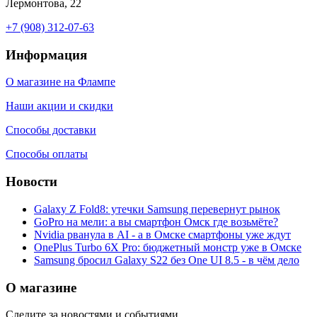
Лермонтова, 22
+7 (908) 312-07-63
Информация
О магазине на Флампе
Наши акции и скидки
Способы доставки
Способы оплаты
Новости
Galaxy Z Fold8: утечки Samsung перевернут рынок
GoPro на мели: а вы смартфон Омск где возьмёте?
Nvidia рванула в AI - а в Омске смартфоны уже ждут
OnePlus Turbo 6X Pro: бюджетный монстр уже в Омске
Samsung бросил Galaxy S22 без One UI 8.5 - в чём дело
О магазине
Следите за новостями и событиями