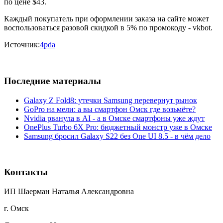
по цене $43.
Каждый покупатель при оформлении заказа на сайте может
воспользоваться разовой скидкой в 5% по промокоду - vkbot.
Источник:
4pda
Последние материалы
Galaxy Z Fold8: утечки Samsung перевернут рынок
GoPro на мели: а вы смартфон Омск где возьмёте?
Nvidia рванула в AI - а в Омске смартфоны уже ждут
OnePlus Turbo 6X Pro: бюджетный монстр уже в Омске
Samsung бросил Galaxy S22 без One UI 8.5 - в чём дело
Контакты
ИП Шаерман Наталья Александровна
г. Омск