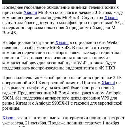
Последнее глобальное обновление линейки телевизионных
приставок
Xiaomi
Mi Box состоялось в начале 2018 года, когда
компания представила модель Mi Box 4. Спустя год
Xiaomi
выпустила более доступную модификацию с приставкой SE, а
теперь анонсировала показ новой продвинутой модели Mi
Box 4S.
На официальной странице
Xiaomi
в социальной сети Weibo
появилось изображение Mi Box 4S. В подписи к тизеру
компания перечислила некоторые ключевые характеристики
новинки. Так, новая телевизионная приставка получит
комплектный двухдиапазонный пульт Wi-Fi, а также будет
поддерживать воспроизведение видеоконтента в 4K HDR.
Производитель также сообщил и о наличии в приставке 2 ГБ
оперативной и 8 ГБ встроенной памяти. При этом
Xiaomi
не
раскрывает платформу, на которой будет построен новый
гаджет. Предшественник Mi Box 4 оснащался чипом Amlogic
S905L без поддержки аппаратного декодирования VP9 для
рынка Китая и с Amlogic S905X-H c таковой для европейской
розницы.
Xiaomi
заявила, что полные характеристики новинки раскроет
уже завтра, 21 октября. Продажа новинки стартует 1 ноября