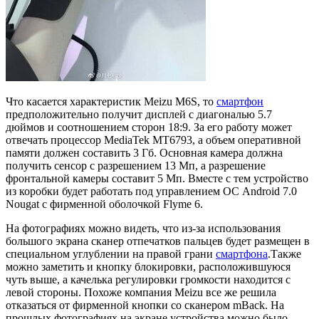
Что касается характеристик Meizu M6S, то
смартфон
предположительно получит дисплей с диагональю 5.7
дюймов и соотношением сторон 18:9. За его работу может
отвечать процессор MediaTek MT6793, а объем оперативной
памяти должен составить 3 Гб. Основная камера должна
получить сенсор с разрешением 13 Мп, а разрешение
фронтальной камеры составит 5 Мп. Вместе с тем устройство
из коробки будет работать под управлением ОС Android 7.0
Nougat с фирменной оболочкой Flyme 6.
На фотографиях можно видеть, что из-за использования
большого экрана сканер отпечатков пальцев будет размещен в
специальном углублении на правой грани
смартфона
.Также
можно заметить и кнопку блокировки, расположившуюся
чуть выше, а качелька регулировки громкости находится с
левой стороны. Похоже компания Meizu все же решила
отказаться от фирменной кнопки со сканером mBack. На
прошлых фотографиях на экране устройства можно было