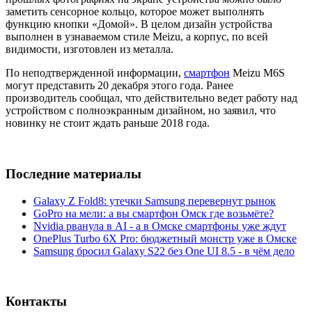
заметить сенсорное кольцо, которое может выполнять
функцию кнопки «Домой». В целом дизайн устройства
выполнен в узнаваемом стиле Meizu, а корпус, по всей
видимости, изготовлен из металла.
По неподтвержденной информации,
смартфон
Meizu M6S
могут представить 20 декабря этого года. Ранее
производитель сообщал, что действительно ведет работу над
устройством с полноэкранным дизайном, но заявил, что
новинку не стоит ждать раньше 2018 года.
Последние материалы
Galaxy Z Fold8: утечки Samsung перевернут рынок
GoPro на мели: а вы смартфон Омск где возьмёте?
Nvidia рванула в AI - а в Омске смартфоны уже ждут
OnePlus Turbo 6X Pro: бюджетный монстр уже в Омске
Samsung бросил Galaxy S22 без One UI 8.5 - в чём дело
Контакты