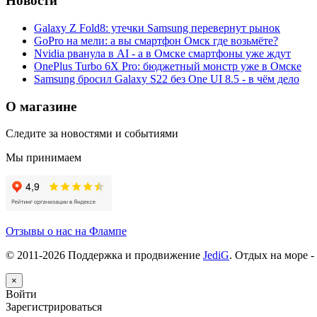
Новости
Galaxy Z Fold8: утечки Samsung перевернут рынок
GoPro на мели: а вы смартфон Омск где возьмёте?
Nvidia рванула в AI - а в Омске смартфоны уже ждут
OnePlus Turbo 6X Pro: бюджетный монстр уже в Омске
Samsung бросил Galaxy S22 без One UI 8.5 - в чём дело
О магазине
Следите за новостями и событиями
Мы принимаем
Отзывы о нас на Флампе
© 2011-
2026
Поддержка и продвижение
JediG
. Отдых на море -
×
Войти
Зарегистрироваться