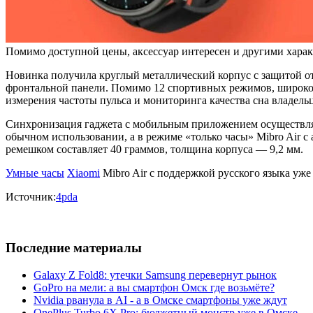
Помимо доступной цены, аксессуар интересен и другими харак
Новинка получила круглый металлический корпус с защитой о
фронтальной панели. Помимо 12 спортивных режимов, широко
измерения частоты пульса и мониторинга качества сна владельц
Синхронизация гаджета с мобильным приложением осуществляет
обычном использовании, а в режиме «только часы» Mibro Air с 
ремешком составляет 40 граммов, толщина корпуса — 9,2 мм.
Умные часы
Xiaomi
Mibro Air с поддержкой русского языка уже
Источник:
4pda
Последние материалы
Galaxy Z Fold8: утечки Samsung перевернут рынок
GoPro на мели: а вы смартфон Омск где возьмёте?
Nvidia рванула в AI - а в Омске смартфоны уже ждут
OnePlus Turbo 6X Pro: бюджетный монстр уже в Омске