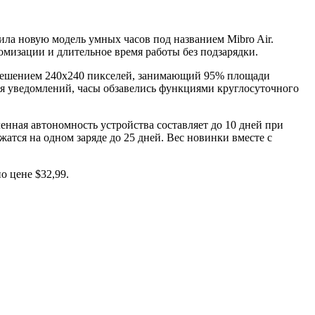
ила новую модель умных часов под названием Mibro Air.
мизации и длительное время работы без подзарядки.
азрешением 240х240 пикселей, занимающий 95% площади
я уведомлений, часы обзавелись функциями круглосуточного
нная автономность устройства составляет до 10 дней при
атся на одном заряде до 25 дней. Вес новинки вместе с
о цене $32,99.