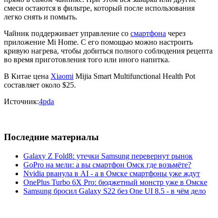
смеси остаются в фильтре, который после использования
легко снять и помыть.
Чайник поддерживает управление со
смартфона
через
приложение Mi Home. С его помощью можно настроить
кривую нагрева, чтобы добиться полного соблюдения рецепта
во время приготовления того или иного напитка.
В Китае цена
Xiaomi
Mijia Smart Multifunctional Health Pot
составляет около $25.
Источник:
4pda
Последние материалы
Galaxy Z Fold8: утечки Samsung перевернут рынок
GoPro на мели: а вы смартфон Омск где возьмёте?
Nvidia рванула в AI - а в Омске смартфоны уже ждут
OnePlus Turbo 6X Pro: бюджетный монстр уже в Омске
Samsung бросил Galaxy S22 без One UI 8.5 - в чём дело