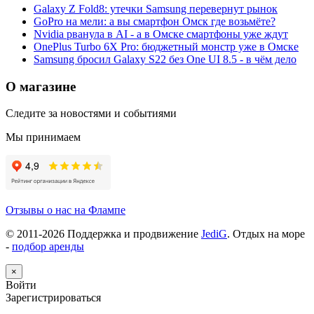
Galaxy Z Fold8: утечки Samsung перевернут рынок
GoPro на мели: а вы смартфон Омск где возьмёте?
Nvidia рванула в AI - а в Омске смартфоны уже ждут
OnePlus Turbo 6X Pro: бюджетный монстр уже в Омске
Samsung бросил Galaxy S22 без One UI 8.5 - в чём дело
О магазине
Следите за новостями и событиями
Мы принимаем
Отзывы о нас на Флампе
© 2011-
2026
Поддержка и продвижение
JediG
. Отдых на море
-
подбор аренды
×
Войти
Зарегистрироваться