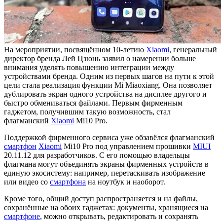
На мероприятии, посвящённом 10-летию
Xiaomi
, генеральный
директор бренда Лей Цзюнь заявил о намерении больше
внимания уделять повышению интеграции между
устройствами бренда. Одним из первых шагов на пути к этой
цели стала реализация функции Mi Miaoxiang. Она позволяет
дублировать экран одного устройства на дисплее другого и
быстро обмениваться файлами. Первым фирменным
гаджетом, получившим такую возможность, стал
флагманский
Xiaomi
Mi10 Pro.
Поддержкой фирменного сервиса уже обзавёлся флагманский
смартфон
Xiaomi
Mi10 Pro под управлением прошивки
MIUI
20.11.12 для разработчиков. С его помощью владельцы
флагмана могут объединять экраны фирменных устройств в
единую экосистему: например, перетаскивать изображение
или видео со
смартфона
на ноутбук и наоборот.
Кроме того, общий доступ распространяется и на файлы,
сохранённые на обоих гаджетах: документы, хранящиеся на
смартфоне
, можно открывать, редактировать и сохранять