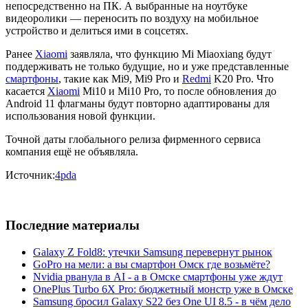
непосредственно на ПК. А выбранные на ноутбуке
видеоролики — переносить по воздуху на мобильное
устройство и делиться ими в соцсетях.
Ранее
Xiaomi
заявляла, что функцию Mi Miaoxiang будут
поддерживать не только будущие, но и уже представленные
смартфоны
, такие как Mi9, Mi9 Pro и
Redmi
K20 Pro. Что
касается
Xiaomi
Mi10 и Mi10 Pro, то после обновления до
Android 11 флагманы будут повторно адаптированы для
использования новой функции.
Точной даты глобального релиза фирменного сервиса
компания ещё не объявляла.
Источник:
4pda
Последние материалы
Galaxy Z Fold8: утечки Samsung перевернут рынок
GoPro на мели: а вы смартфон Омск где возьмёте?
Nvidia рванула в AI - а в Омске смартфоны уже ждут
OnePlus Turbo 6X Pro: бюджетный монстр уже в Омске
Samsung бросил Galaxy S22 без One UI 8.5 - в чём дело