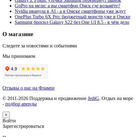
Galaxy Z Fold8: утечки Samsung перевернут рынок
GoPro на мели: а вы смартфон Омск где возьмёте?
Nvidia рванула в AI - а в Омске смартфоны уже ждут
OnePlus Turbo 6X Pro: бюджетный монстр уже в Омске
Samsung бросил Galaxy S22 без One UI 8.5 - в чём дело
О магазине
Следите за новостями и событиями
Мы принимаем
Отзывы о нас на Флампе
© 2011-
2026
Поддержка и продвижение
JediG
. Отдых на море
-
подбор аренды
×
Войти
Зарегистрироваться