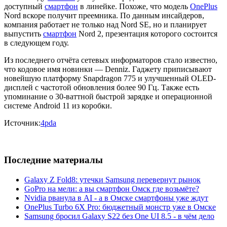
доступный
смартфон
в линейке. Похоже, что модель
OnePlus
Nord вскоре получит преемника. По данным инсайдеров,
компания работает не только над Nord SE, но и планирует
выпустить
смартфон
Nord 2, презентация которого состоится
в следующем году.
Из последнего отчёта сетевых информаторов стало известно,
что кодовое имя новинки — Denniz. Гаджету приписывают
новейшую платформу Snapdragon 775 и улучшенный OLED-
дисплей с частотой обновления более 90 Гц. Также есть
упоминание о 30-ваттной быстрой зарядке и операционной
системе Android 11 из коробки.
Источник:
4pda
Последние материалы
Galaxy Z Fold8: утечки Samsung перевернут рынок
GoPro на мели: а вы смартфон Омск где возьмёте?
Nvidia рванула в AI - а в Омске смартфоны уже ждут
OnePlus Turbo 6X Pro: бюджетный монстр уже в Омске
Samsung бросил Galaxy S22 без One UI 8.5 - в чём дело