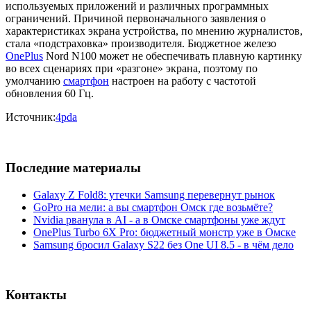
используемых приложений и различных программных
ограничений. Причиной первоначального заявления о
характеристиках экрана устройства, по мнению журналистов,
стала «подстраховка» производителя. Бюджетное железо
OnePlus
Nord N100 может не обеспечивать плавную картинку
во всех сценариях при «разгоне» экрана, поэтому по
умолчанию
смартфон
настроен на работу с частотой
обновления 60 Гц.
Источник:
4pda
Последние материалы
Galaxy Z Fold8: утечки Samsung перевернут рынок
GoPro на мели: а вы смартфон Омск где возьмёте?
Nvidia рванула в AI - а в Омске смартфоны уже ждут
OnePlus Turbo 6X Pro: бюджетный монстр уже в Омске
Samsung бросил Galaxy S22 без One UI 8.5 - в чём дело
Контакты