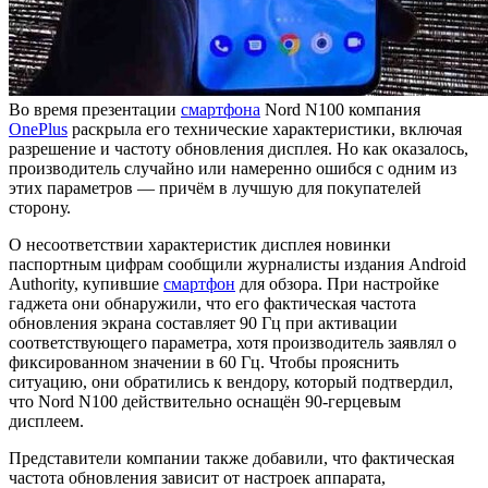
Во время презентации
смартфона
Nord N100 компания
OnePlus
раскрыла его технические характеристики, включая
разрешение и частоту обновления дисплея. Но как оказалось,
производитель случайно или намеренно ошибся с одним из
этих параметров — причём в лучшую для покупателей
сторону.
О несоответствии характеристик дисплея новинки
паспортным цифрам сообщили журналисты издания Android
Authority, купившие
смартфон
для обзора. При настройке
гаджета они обнаружили, что его фактическая частота
обновления экрана составляет 90 Гц при активации
соответствующего параметра, хотя производитель заявлял о
фиксированном значении в 60 Гц. Чтобы прояснить
ситуацию, они обратились к вендору, который подтвердил,
что Nord N100 действительно оснащён 90-герцевым
дисплеем.
Представители компании также добавили, что фактическая
частота обновления зависит от настроек аппарата,