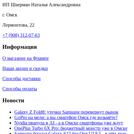
ИП Шаерман Наталья Александровна
г. Омск
Лермонтова, 22
+7 (908) 312-07-63
Информация
О магазине на Флампе
Наши акции и скидки
Способы доставки
Способы оплаты
Новости
Galaxy Z Fold8: утечки Samsung перевернут рынок
GoPro на мели: а вы смартфон Омск где возьмёте?
Nvidia рванула в AI - а в Омске смартфоны уже ждут
OnePlus Turbo 6X Pro: бюджетный монстр уже в Омске
Samsung бросил Galaxy S22 без One UI 8.5 - в чём дело