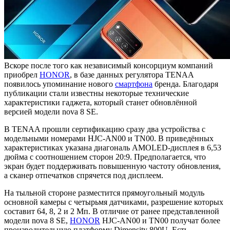
Вскоре после того как независимый консорциум компаний
приобрел
HONOR
, в базе данных регулятора TENAA
появилось упоминание нового
смартфона
бренда. Благодаря
публикации стали известны некоторые технические
характеристики гаджета, который станет обновлённой
версией модели nova 8 SE.
В TENAA прошли сертификацию сразу два устройства с
модельными номерами HJC-AN00 и TN00. В приведённых
характеристиках указана диагональ AMOLED-дисплея в 6,53
дюйма с соотношением сторон 20:9. Предполагается, что
экран будет поддерживать повышенную частоту обновления,
а сканер отпечатков спрячется под дисплеем.
На тыльной стороне разместится прямоугольный модуль
основной камеры с четырьмя датчиками, разрешение которых
составит 64, 8, 2 и 2 Мп. В отличие от ранее представленной
модели nova 8 SE,
HONOR
HJC-AN00 и TN00 получат более
производительную платформу Dimensity 800U. Есть