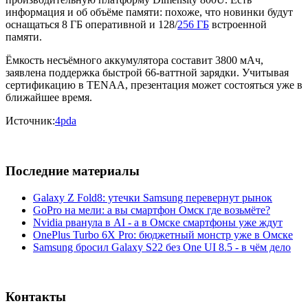
информация и об объёме памяти: похоже, что новинки будут
оснащаться 8 ГБ оперативной и 128/
256 ГБ
встроенной
памяти.
Ёмкость несъёмного аккумулятора составит 3800 мАч,
заявлена поддержка быстрой 66-ваттной зарядки. Учитывая
сертификацию в TENAA, презентация может состояться уже в
ближайшее время.
Источник:
4pda
Последние материалы
Galaxy Z Fold8: утечки Samsung перевернут рынок
GoPro на мели: а вы смартфон Омск где возьмёте?
Nvidia рванула в AI - а в Омске смартфоны уже ждут
OnePlus Turbo 6X Pro: бюджетный монстр уже в Омске
Samsung бросил Galaxy S22 без One UI 8.5 - в чём дело
Контакты