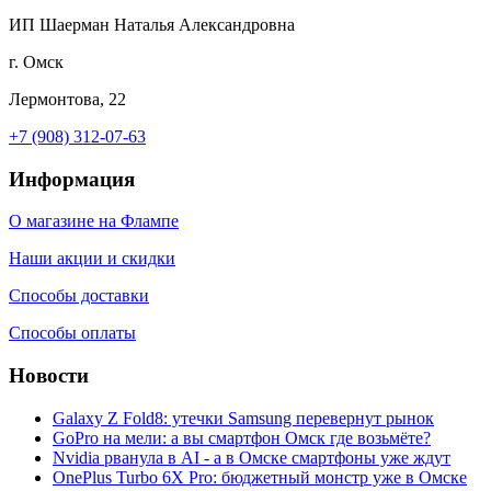
ИП Шаерман Наталья Александровна
г. Омск
Лермонтова, 22
+7 (908) 312-07-63
Информация
О магазине на Флампе
Наши акции и скидки
Способы доставки
Способы оплаты
Новости
Galaxy Z Fold8: утечки Samsung перевернут рынок
GoPro на мели: а вы смартфон Омск где возьмёте?
Nvidia рванула в AI - а в Омске смартфоны уже ждут
OnePlus Turbo 6X Pro: бюджетный монстр уже в Омске