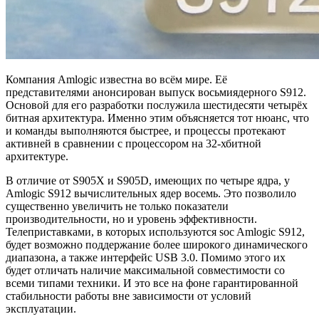
Компания Amlogic известна во всём мире. Её
представителями анонсирован выпуск восьмиядерного S912.
Основой для его разработки послужила шестидесяти четырёх
битная архитектура. Именно этим объясняется тот нюанс, что
и команды выполняются быстрее, и процессы протекают
активней в сравнении с процессором на 32-хбитной
архитектуре.
В отличие от S905X и S905D, имеющих по четыре ядра, у
Amlogic S912 вычислительных ядер восемь. Это позволило
существенно увеличить не только показатели
производительности, но и уровень эффективности.
Телеприставками, в которых используются soc Amlogic S912,
будет возможно поддержание более широкого динамического
диапазона, а также интерфейс USB 3.0. Помимо этого их
будет отличать наличие максимальной совместимости со
всеми типами техники. И это все на фоне гарантированной
стабильности работы вне зависимости от условий
эксплуатации.