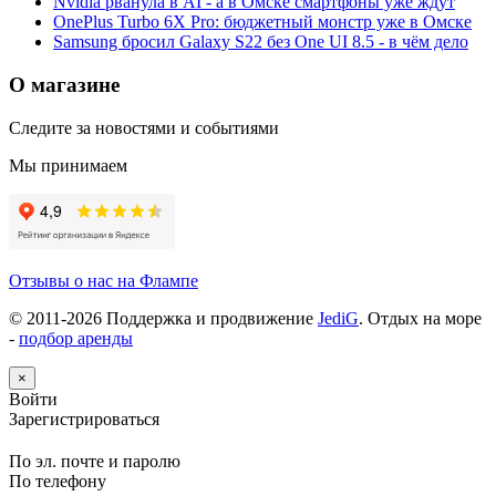
Nvidia рванула в AI - а в Омске смартфоны уже ждут
OnePlus Turbo 6X Pro: бюджетный монстр уже в Омске
Samsung бросил Galaxy S22 без One UI 8.5 - в чём дело
О магазине
Следите за новостями и событиями
Мы принимаем
Отзывы о нас на Флампе
© 2011-
2026
Поддержка и продвижение
JediG
. Отдых на море
-
подбор аренды
×
Войти
Зарегистрироваться
По эл. почте и паролю
По телефону