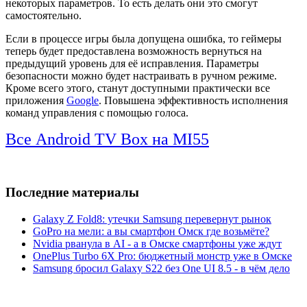
некоторых параметров. То есть делать они это смогут
самостоятельно.
Если в процессе игры была допущена ошибка, то геймеры
теперь будет предоставлена возможность вернуться на
предыдущий уровень для её исправления. Параметры
безопасности можно будет настраивать в ручном режиме.
Кроме всего этого, станут доступными практически все
приложения
Google
. Повышена эффективность исполнения
команд управления с помощью голоса.
Все Android TV Box на MI55
Последние материалы
Galaxy Z Fold8: утечки Samsung перевернут рынок
GoPro на мели: а вы смартфон Омск где возьмёте?
Nvidia рванула в AI - а в Омске смартфоны уже ждут
OnePlus Turbo 6X Pro: бюджетный монстр уже в Омске
Samsung бросил Galaxy S22 без One UI 8.5 - в чём дело