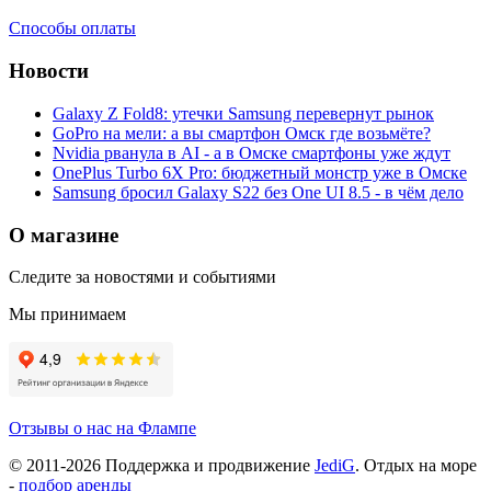
Способы оплаты
Новости
Galaxy Z Fold8: утечки Samsung перевернут рынок
GoPro на мели: а вы смартфон Омск где возьмёте?
Nvidia рванула в AI - а в Омске смартфоны уже ждут
OnePlus Turbo 6X Pro: бюджетный монстр уже в Омске
Samsung бросил Galaxy S22 без One UI 8.5 - в чём дело
О магазине
Следите за новостями и событиями
Мы принимаем
Отзывы о нас на Флампе
© 2011-
2026
Поддержка и продвижение
JediG
. Отдых на море
-
подбор аренды