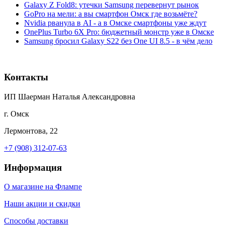
Galaxy Z Fold8: утечки Samsung перевернут рынок
GoPro на мели: а вы смартфон Омск где возьмёте?
Nvidia рванула в AI - а в Омске смартфоны уже ждут
OnePlus Turbo 6X Pro: бюджетный монстр уже в Омске
Samsung бросил Galaxy S22 без One UI 8.5 - в чём дело
Контакты
ИП Шаерман Наталья Александровна
г. Омск
Лермонтова, 22
+7 (908) 312-07-63
Информация
О магазине на Флампе
Наши акции и скидки
Способы доставки