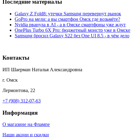
Последние материалы
Galaxy Z Fold8: утечки Samsung перевернут рынок
GoPro на мели: а вы смартфон Омск где возьмёте?
Nvidia рванула в AI - а в Омске смартфоны уже ждут
OnePlus Turbo 6X Pro: бюджетный монстр уже в Омске
Samsung бросил Galaxy S22 без One UI 8.5 - в чём дело
Контакты
ИП Шаерман Наталья Александровна
г. Омск
Лермонтова, 22
+7 (908) 312-07-63
Информация
О магазине на Флампе
Наши акции и скидки