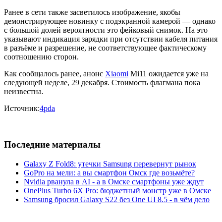
Ранее в сети также засветилось изображение, якобы
демонстрирующее новинку с подэкранной камерой — однако
с большой долей вероятности это фейковый снимок. На это
указывают индикация зарядки при отсутствии кабеля питания
в разъёме и разрешение, не соответствующее фактическому
соотношению сторон.
Как сообщалось ранее, анонс
Xiaomi
Mi11 ожидается уже на
следующей неделе, 29 декабря. Стоимость флагмана пока
неизвестна.
Источник:
4pda
Последние материалы
Galaxy Z Fold8: утечки Samsung перевернут рынок
GoPro на мели: а вы смартфон Омск где возьмёте?
Nvidia рванула в AI - а в Омске смартфоны уже ждут
OnePlus Turbo 6X Pro: бюджетный монстр уже в Омске
Samsung бросил Galaxy S22 без One UI 8.5 - в чём дело