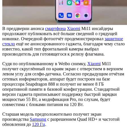
В преддверии анонса
смартфона
Xiaomi
Mi11 инсайдеры
продолжают публиковать всё больше сведений о грядущей
новинке. Очередной фотоотчёт продемонстрировал
защитное
стекло
ещё не анонсированного гаджета, благодаря чему стало
известно, какой тип фронтальной камеры выбрал
производитель для готовящегося к релизу флагмана.
Судя по опубликованному в Weibo снимку,
Xiaomi
Mi11
получит скруглённый по краям экран с отверстием в верхнем
левом углу для селфи-датчика. Согласно предыдущим отчётам
сетевых информаторов, аппарат будет построен на базе
процессора Snapdragon 888 и получит не менее 8 ГБ
оперативной памяти в базовой конфигурации. Стандартной
версии гаджета приписывают поддержку быстрой зарядки
мощностью 55 Вт, а модификация Pro, по слухам, будет
совместима с блоками питания на 120 Вт.
Старшая модель предположительно получит экран
производства
Samsung
с разрешением Quad HD+ и частотой
обновления до
120 Гц
.