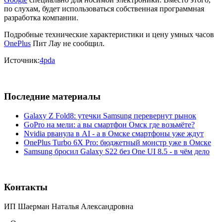
по слухам, будет использоваться собственная программная
разработка компании.
Подробные технические характеристики и цену умных часов
OnePlus
Пит Лау не сообщил.
Источник:
4pda
Последние материалы
Galaxy Z Fold8: утечки Samsung перевернут рынок
GoPro на мели: а вы смартфон Омск где возьмёте?
Nvidia рванула в AI - а в Омске смартфоны уже ждут
OnePlus Turbo 6X Pro: бюджетный монстр уже в Омске
Samsung бросил Galaxy S22 без One UI 8.5 - в чём дело
Контакты
ИП Шаерман Наталья Александровна