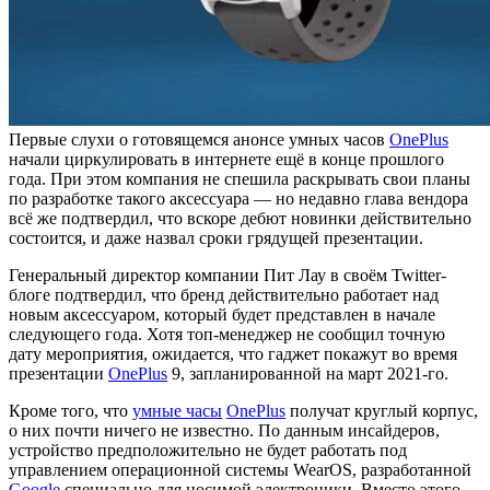
Первые слухи о готовящемся анонсе умных часов
OnePlus
начали циркулировать в интернете ещё в конце прошлого
года. При этом компания не спешила раскрывать свои планы
по разработке такого аксессуара — но недавно глава вендора
всё же подтвердил, что вскоре дебют новинки действительно
состоится, и даже назвал сроки грядущей презентации.
Генеральный директор компании Пит Лау в своём Twitter-
блоге подтвердил, что бренд действительно работает над
новым аксессуаром, который будет представлен в начале
следующего года. Хотя топ-менеджер не сообщил точную
дату мероприятия, ожидается, что гаджет покажут во время
презентации
OnePlus
9, запланированной на март 2021-го.
Кроме того, что
умные часы
OnePlus
получат круглый корпус,
о них почти ничего не известно. По данным инсайдеров,
устройство предположительно не будет работать под
управлением операционной системы WearOS, разработанной
Google
специально для носимой электроники. Вместо этого,