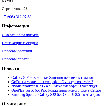
г. Омск
Лермонтова, 22
+7 (908) 312-07-63
Информация
О магазине на Флампе
Наши акции и скидки
Способы доставки
Способы оплаты
Новости
Galaxy Z Fold8: утечки Samsung перевернут рынок
GoPro на мели: а вы смартфон Омск где возьмёте?
Nvidia рванула в AI - а в Омске смартфоны уже ждут
OnePlus Turbo 6X Pro: бюджетный монстр уже в Омске
Samsung бросил Galaxy S22 без One UI 8.5 - в чём дело
О магазине