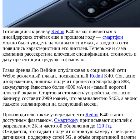
Готовящийся к релизу
Redmi
K40 начал появляться в
инсайдерских отчётах ещё в прошлом году —
смартфон
можно было увидеть на «живых» снимках, а заодно в сети
появились характеристики его дисплея. Теперь же и сама
компания рассекретила ключевые спецификации, стоимость и
дату презентации грядущего флагмана.
Глава бренда Лю Вейбин опубликовал в социальной сети
Weibo рекламный плакат, посвящённый
Redmi
K40. Согласно
изображению, новинка получит процессор Snapdragon 888,
аккумулятор ёмкостью более 4000 мАч и «самый дорогой
плоский экран». Стартовая стоимость устройства, согласно
баннеру, составит 2999 юаней, что эквивалентно $463, а анонс
гаджета запланирован на следующий месяц.
Производитель также утверждает, что
Redmi
K40 станет
доступным флагманом.
Смартфону
приписывают дисплей с
разрешением 2K и частотой обновления до
120 Гц
.
Ожидается, что гаджет получит основную камеру с четырьмя
датчиками, поддержку сетей 5G, а объём оперативной памяти