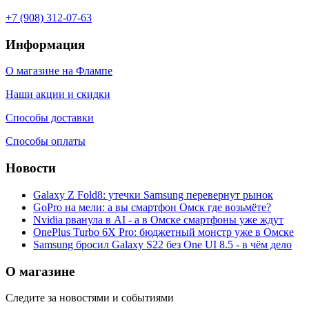
+7 (908) 312-07-63
Информация
О магазине на Флампе
Наши акции и скидки
Способы доставки
Способы оплаты
Новости
Galaxy Z Fold8: утечки Samsung перевернут рынок
GoPro на мели: а вы смартфон Омск где возьмёте?
Nvidia рванула в AI - а в Омске смартфоны уже ждут
OnePlus Turbo 6X Pro: бюджетный монстр уже в Омске
Samsung бросил Galaxy S22 без One UI 8.5 - в чём дело
О магазине
Следите за новостями и событиями