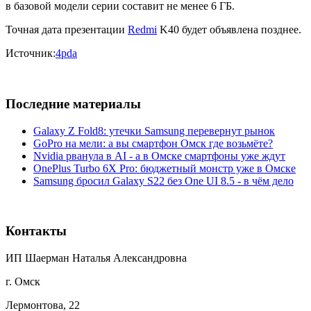
в базовой модели серии составит не менее 6 ГБ.
Точная дата презентации
Redmi
K40 будет объявлена позднее.
Источник:
4pda
Последние материалы
Galaxy Z Fold8: утечки Samsung перевернут рынок
GoPro на мели: а вы смартфон Омск где возьмёте?
Nvidia рванула в AI - а в Омске смартфоны уже ждут
OnePlus Turbo 6X Pro: бюджетный монстр уже в Омске
Samsung бросил Galaxy S22 без One UI 8.5 - в чём дело
Контакты
ИП Шаерман Наталья Александровна
г. Омск
Лермонтова, 22