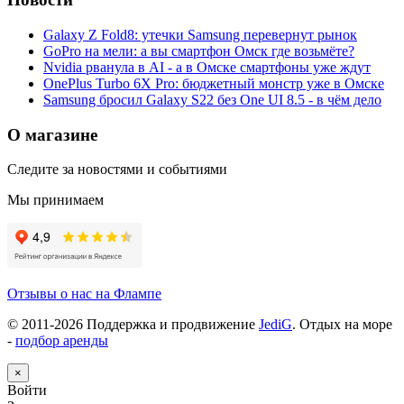
Galaxy Z Fold8: утечки Samsung перевернут рынок
GoPro на мели: а вы смартфон Омск где возьмёте?
Nvidia рванула в AI - а в Омске смартфоны уже ждут
OnePlus Turbo 6X Pro: бюджетный монстр уже в Омске
Samsung бросил Galaxy S22 без One UI 8.5 - в чём дело
О магазине
Следите за новостями и событиями
Мы принимаем
Отзывы о нас на Флампе
© 2011-
2026
Поддержка и продвижение
JediG
. Отдых на море
-
подбор аренды
×
Войти