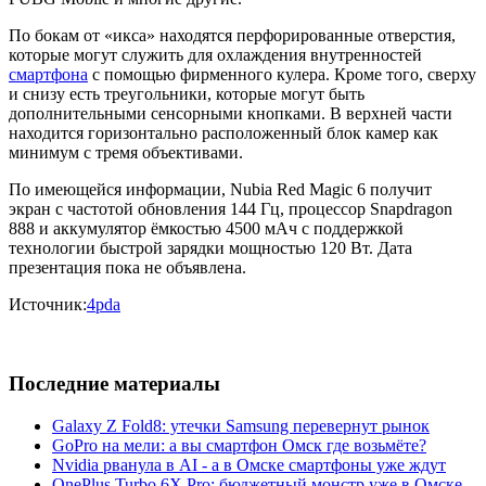
По бокам от «икса» находятся перфорированные отверстия,
которые могут служить для охлаждения внутренностей
смартфона
с помощью фирменного кулера. Кроме того, сверху
и снизу есть треугольники, которые могут быть
дополнительными сенсорными кнопками. В верхней части
находится горизонтально расположенный блок камер как
минимум с тремя объективами.
По имеющейся информации, Nubia Red Magic 6 получит
экран с частотой обновления 144 Гц, процессор Snapdragon
888 и аккумулятор ёмкостью 4500 мАч с поддержкой
технологии быстрой зарядки мощностью 120 Вт. Дата
презентация пока не объявлена.
Источник:
4pda
Последние материалы
Galaxy Z Fold8: утечки Samsung перевернут рынок
GoPro на мели: а вы смартфон Омск где возьмёте?
Nvidia рванула в AI - а в Омске смартфоны уже ждут
OnePlus Turbo 6X Pro: бюджетный монстр уже в Омске