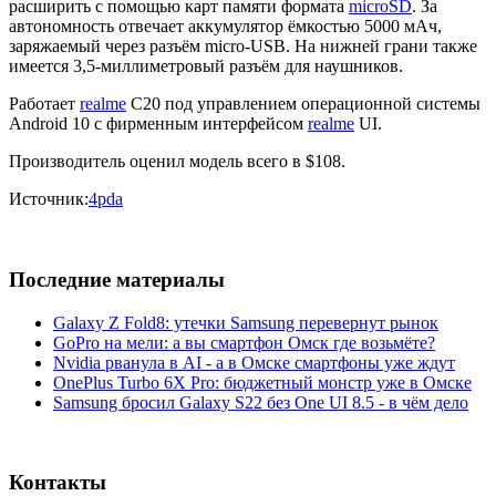
расширить с помощью карт памяти формата
microSD
. За
автономность отвечает аккумулятор ёмкостью 5000 мАч,
заряжаемый через разъём micro-USB. На нижней грани также
имеется 3,5-миллиметровый разъём для наушников.
Работает
realme
C20 под управлением операционной системы
Android 10 с фирменным интерфейсом
realme
UI.
Производитель оценил модель всего в $108.
Источник:
4pda
Последние материалы
Galaxy Z Fold8: утечки Samsung перевернут рынок
GoPro на мели: а вы смартфон Омск где возьмёте?
Nvidia рванула в AI - а в Омске смартфоны уже ждут
OnePlus Turbo 6X Pro: бюджетный монстр уже в Омске
Samsung бросил Galaxy S22 без One UI 8.5 - в чём дело
Контакты