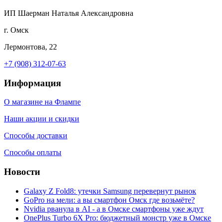
ИП Шаерман Наталья Александровна
г. Омск
Лермонтова, 22
+7 (908) 312-07-63
Информация
О магазине на Флампе
Наши акции и скидки
Способы доставки
Способы оплаты
Новости
Galaxy Z Fold8: утечки Samsung перевернут рынок
GoPro на мели: а вы смартфон Омск где возьмёте?
Nvidia рванула в AI - а в Омске смартфоны уже ждут
OnePlus Turbo 6X Pro: бюджетный монстр уже в Омске