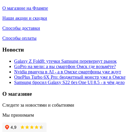
О магазине на Флампе
Наши акции и скидки
Способы доставки
Способы оплаты
Новости
Galaxy Z Fold8: утечки Samsung перевернут рынок
GoPro на мели: а вы смартфон Омск где возьмёте?
Nvidia рванула в AI - а в Омске смартфоны уже ждут
OnePlus Turbo 6X Pro: бюджетный монстр уже в Омске
Samsung бросил Galaxy S22 без One UI 8.5 - в чём дело
О магазине
Следите за новостями и событиями
Мы принимаем