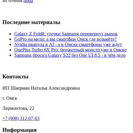
Источник:
4pda
Последние материалы
Galaxy Z Fold8: утечки Samsung перевернут рынок
GoPro на мели: а вы смартфон Омск где возьмёте?
Nvidia рванула в AI - а в Омске смартфоны уже ждут
OnePlus Turbo 6X Pro: бюджетный монстр уже в Омске
Samsung бросил Galaxy S22 без One UI 8.5 - в чём дело
Контакты
ИП Шаерман Наталья Александровна
г. Омск
Лермонтова, 22
+7 (908) 312-07-63
Информация