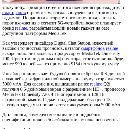
В
эпоху популяризации сетей пятого поколения производители
смартфонов
стремятся максимально удешевить стоимость
гаджетов. По данным авторитетного источника, снизить
порог вхождения в сегмент 5G-устройств вскоре планирует
бренд
realme
, разрабатывающий новый гаджет на базе
доступной платформы MediaTek.
Как утверждает инсайдер Digital Chat Station, известный
высокой точностью прогнозов, каталог
смартфонов
realme
вскоре пополнит модель с процессором MediaTek Dimensity
700. При этом по данным информатора, стоить новинка будет
менее 999 юаней — это примерно $154 по текущему курсу.
Инсайдер приписывает будущей новинке бренда IPS-дисплей
с «каплей» для фронтальной камеры и аккумулятор ёмкостью
5000 мАч. Для сравнения, вышедший ранее
realme
Q2i
получил 6,5-дюймовый экран с разрешением HD+, процессор
MediaTek Dimensity 720, 4 ГБ оперативной и 128 ГБ
встроенной памяти. Гаджет поддерживает быструю 18-
ваттную зарядку и поставляется с аккумулятором 5000 мАч.
Дата анонса, коммерческое название и подробные
спецификации нового 5G-«бюджетника» пока неизвестны.