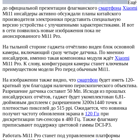
Ещё
до официальной презентации флагманского
смартфона
Xiaomi
Mi11 инсайдеры активно обсуждали планы китайского
производителя электроники представить специальную
версию устройства с улучшенными характеристиками. И вот
в сети появились новые изображения пока не
анонсированного Mi11 Pro.
На тыльной стороне гаджета отчётливо виден блок основной
камеры, включающий сразу четыре датчика. По мнению
инсайдеров, именно такая компоновка модуля ждёт
Xiaomi
Mi11 Pro. К слову, конфигурация камеры станет ключевым
преимуществом модели Pro перед обычным Mi11.
На изображении также видно, что
смартфон
будет иметь 120-
кратный зум благодаря наличию перископического объектива.
Разрешение датчика составит 50 Мп. Исходя из прошлых
инсайдерских отчётов, гаджет будет укомплектован 6,81-
дюймовым дисплеем с разрешением 3200х1440 точек и
плотностью пикселей до 515 ppi. Ожидается, что новинка
получит частоту обновления экрана в
120 Гц
при
дискретизации тач-сенсора в 480 Гц. Также флагману
приписывают поддержку цветовой гаммы DCI-P3.
Работать Mi11 Pro станет под управлением платформы