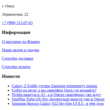
г. Омск
Лермонтова, 22
+7 (908) 312-07-63
Информация
О магазине на Флампе
Наши акции и скидки
Способы доставки
Способы оплаты
Новости
Galaxy Z Fold8: утечки Samsung перевернут рынок
GoPro на мели: а вы смартфон Омск где возьмёте?
Nvidia рванула в AI - а в Омске смартфоны уже ждут
OnePlus Turbo 6X Pro: бюджетный монстр уже в Омске
Samsung бросил Galaxy S22 без One UI 8.5 - в чём дело