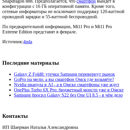
Snapdragon 888. Предполагается, что
смартфон
выйдет в
конфигурации с 16 ГБ оперативной памяти. Кроме того,
сетевые информаторы не исключают поддержку 120-ваттной
проводной зарядки и 55-ваттной беспроводной.
По предварительной информации, Mi11 Pro и Mi11 Pro
Extreme Edition представят в феврале.
Источник:
4pda
Последние материалы
Galaxy Z Fold8: утечки Samsung перевернут рынок
GoPro на мели: а вы смартфон Омск где возьмёте?
Nvidia рванула в AI - а в Омске смартфоны уже ждут
OnePlus Turbo 6X Pro: бюджетный монстр уже в Омске
Samsung бросил Galaxy S22 без One UI 8.5 - в чём дело
Контакты
ИП Шаерман Наталья Александровна