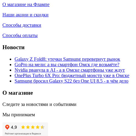
О магазине на Флампе
Наши акции и скидки
Способы доставки
Способы оплаты
Новости
Galaxy Z Fold8: утечки Samsung перевернут рынок
GoPro на мели: а вы смартфон Омск где возьмёте?
Nvidia рванула в AI - а в Омске смартфоны уже ждут
OnePlus Turbo 6X Pro: бюджетный монстр уже в Омске
Samsung бросил Galaxy S22 без One UI 8.5 - в чём дело
О магазине
Следите за новостями и событиями
Мы принимаем