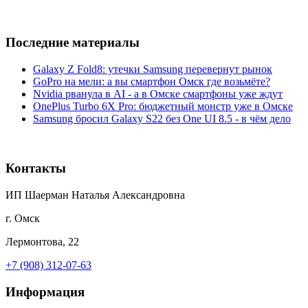
Последние материалы
Galaxy Z Fold8: утечки Samsung перевернут рынок
GoPro на мели: а вы смартфон Омск где возьмёте?
Nvidia рванула в AI - а в Омске смартфоны уже ждут
OnePlus Turbo 6X Pro: бюджетный монстр уже в Омске
Samsung бросил Galaxy S22 без One UI 8.5 - в чём дело
Контакты
ИП Шаерман Наталья Александровна
г. Омск
Лермонтова, 22
+7 (908) 312-07-63
Информация