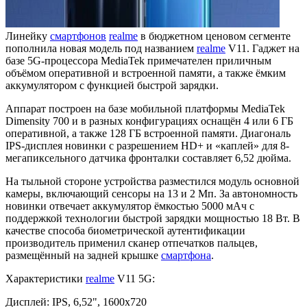
Линейку
смартфонов
realme
в бюджетном ценовом сегменте
пополнила новая модель под названием
realme
V11. Гаджет на
базе 5G-процессора MediaTek примечателен приличным
объёмом оперативной и встроенной памяти, а также ёмким
аккумулятором с функцией быстрой зарядки.
Аппарат построен на базе мобильной платформы MediaTek
Dimensity 700 и в разных конфигурациях оснащён 4 или 6 ГБ
оперативной, а также 128 ГБ встроенной памяти. Диагональ
IPS-дисплея новинки с разрешением HD+ и «каплей» для 8-
мегапиксельного датчика фронталки составляет 6,52 дюйма.
На тыльной стороне устройства разместился модуль основной
камеры, включающий сенсоры на 13 и 2 Мп. За автономность
новинки отвечает аккумулятор ёмкостью 5000 мАч с
поддержкой технологии быстрой зарядки мощностью 18 Вт. В
качестве способа биометрической аутентификации
производитель применил сканер отпечатков пальцев,
размещённый на задней крышке
смартфона
.
Характеристики
realme
V11 5G:
Дисплей: IPS, 6,52", 1600x720