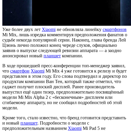
Уже более двух лет
Xiaomi
не обновляла линейку
смартфонов
Mi Mix, лишь изредка комментируя предположения фанатов о
судьбе некогда популярной серии. Наконец, глава бренда Лей
Цзюнь лично положил конец череде слухов, официально
заявив о выпуске следующей ревизии аппарата — а заодно
анонсировал новый
планшет
компании.
В ходе прошедшей пресс-конференции топ-менеджер заявил,
что
смартфон
Xiaomi
Mi Mix 4 уже готовится к релизу и будет
представлен в этом году. Его слова подтвердил и директор по
продуктам компании Ван Тен, который также отметил, что
гаджет получит плоский дисплей. Ранее производитель
выпустил ещё один тизер, предположительно посвящённый
модели Mi Mix Alpha 2 с «бесконечным» дисплеем или
сгибаемому аппарату, но не сообщил подробностей об этой
модели.
Кроме того, стало известно, что бренд готовится представить
и новый
планшет
. Подробности о модели с
предположительным названием
Xiaomi
Mi Pad 5 не