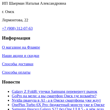
ИП Шаерман Наталья Александровна
г. Омск
Лермонтова, 22
+7 (908) 312-07-63
Информация
О магазине на Флампе
Наши акции и скидки
Способы доставки
Способы оплаты
Новости
Galaxy Z Fold8: утечки Samsung перевернут рынок
GoPro на мели: а вы смартфон Омск где возьмёте?
Nvidia рванула в AI - а в Омске смартфоны уже ждут
OnePlus Turbo 6X Pro: бюджетный монстр уже в Омске
Samsung бросил Galaxy S22 без One UI 8.5 - в чём дело