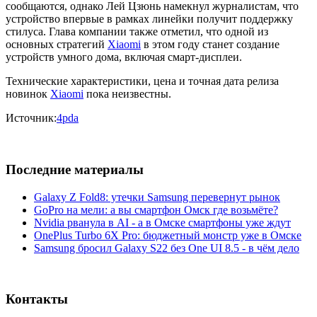
сообщаются, однако Лей Цзюнь намекнул журналистам, что
устройство впервые в рамках линейки получит поддержку
стилуса. Глава компании также отметил, что одной из
основных стратегий
Xiaomi
в этом году станет создание
устройств умного дома, включая смарт-дисплеи.
Технические характеристики, цена и точная дата релиза
новинок
Xiaomi
пока неизвестны.
Источник:
4pda
Последние материалы
Galaxy Z Fold8: утечки Samsung перевернут рынок
GoPro на мели: а вы смартфон Омск где возьмёте?
Nvidia рванула в AI - а в Омске смартфоны уже ждут
OnePlus Turbo 6X Pro: бюджетный монстр уже в Омске
Samsung бросил Galaxy S22 без One UI 8.5 - в чём дело
Контакты