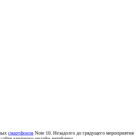
тных
смартфонов
Note 10. Незадолго до грядущего мероприятия
 сайте крупного онлайн-ретейлера.