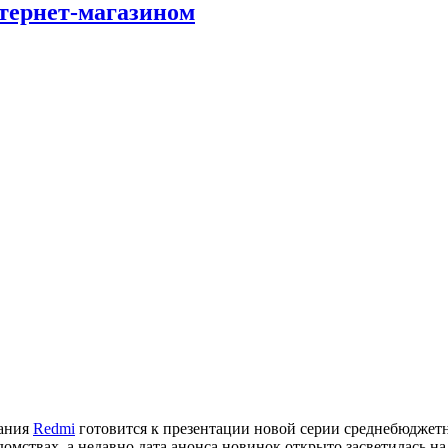
нтернет-магазином
ания
Redmi
готовится к презентации новой серии среднебюдже
омствах, а недавно дата анонса новинок открыто засветилась на