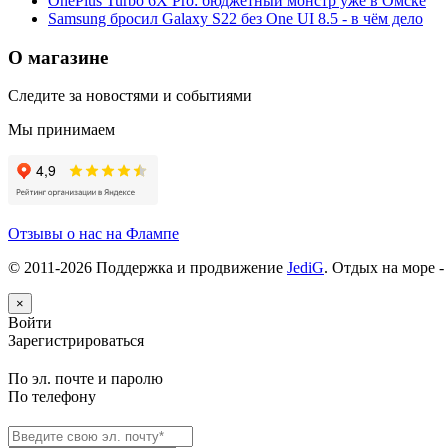
OnePlus Turbo 6X Pro: бюджетный монстр уже в Омске
Samsung бросил Galaxy S22 без One UI 8.5 - в чём дело
О магазине
Следите за новостями и событиями
Мы принимаем
Отзывы о нас на Флампе
© 2011-
2026
Поддержка и продвижение
JediG
. Отдых на море -
×
Войти
Зарегистрироваться
По эл. почте и паролю
По телефону