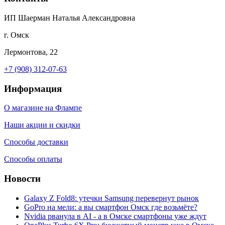
ИП Шаерман Наталья Александровна
г. Омск
Лермонтова, 22
+7 (908) 312-07-63
Информация
О магазине на Флампе
Наши акции и скидки
Способы доставки
Способы оплаты
Новости
Galaxy Z Fold8: утечки Samsung перевернут рынок
GoPro на мели: а вы смартфон Омск где возьмёте?
Nvidia рванула в AI - а в Омске смартфоны уже ждут