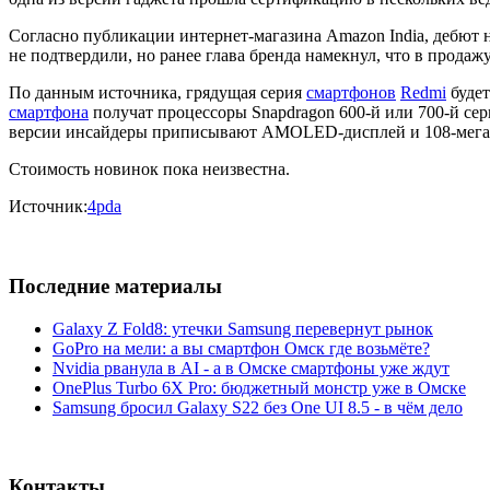
Согласно публикации интернет-магазина Amazon India, дебю
не подтвердили, но ранее глава бренда намекнул, что в продаж
По данным источника, грядущая серия
смартфонов
Redmi
будет
смартфона
получат процессоры Snapdragon 600-й или 700-й сери
версии инсайдеры приписывают AMOLED-дисплей и 108-мега
Стоимость новинок пока неизвестна.
Источник:
4pda
Последние материалы
Galaxy Z Fold8: утечки Samsung перевернут рынок
GoPro на мели: а вы смартфон Омск где возьмёте?
Nvidia рванула в AI - а в Омске смартфоны уже ждут
OnePlus Turbo 6X Pro: бюджетный монстр уже в Омске
Samsung бросил Galaxy S22 без One UI 8.5 - в чём дело
Контакты