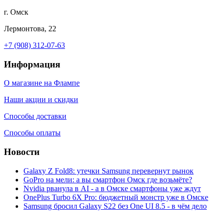
г. Омск
Лермонтова, 22
+7 (908) 312-07-63
Информация
О магазине на Флампе
Наши акции и скидки
Способы доставки
Способы оплаты
Новости
Galaxy Z Fold8: утечки Samsung перевернут рынок
GoPro на мели: а вы смартфон Омск где возьмёте?
Nvidia рванула в AI - а в Омске смартфоны уже ждут
OnePlus Turbo 6X Pro: бюджетный монстр уже в Омске
Samsung бросил Galaxy S22 без One UI 8.5 - в чём дело