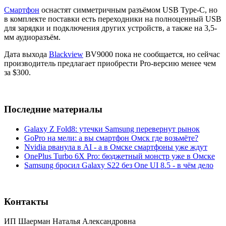
Смартфон
оснастят симметричным разъёмом USB Type-C, но
в комплекте поставки есть переходники на полноценный USB
для зарядки и подключения других устройств, а также на 3,5-
мм аудиоразъём.
Дата выхода
Blackview
BV9000 пока не сообщается, но сейчас
производитель предлагает приобрести Pro-версию менее чем
за $300.
Последние материалы
Galaxy Z Fold8: утечки Samsung перевернут рынок
GoPro на мели: а вы смартфон Омск где возьмёте?
Nvidia рванула в AI - а в Омске смартфоны уже ждут
OnePlus Turbo 6X Pro: бюджетный монстр уже в Омске
Samsung бросил Galaxy S22 без One UI 8.5 - в чём дело
Контакты
ИП Шаерман Наталья Александровна