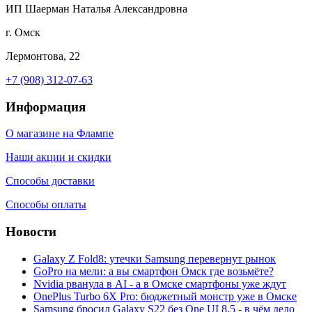
ИП Шаерман Наталья Александровна
г. Омск
Лермонтова, 22
+7 (908) 312-07-63
Информация
О магазине на Флампе
Наши акции и скидки
Способы доставки
Способы оплаты
Новости
Galaxy Z Fold8: утечки Samsung перевернут рынок
GoPro на мели: а вы смартфон Омск где возьмёте?
Nvidia рванула в AI - а в Омске смартфоны уже ждут
OnePlus Turbo 6X Pro: бюджетный монстр уже в Омске
Samsung бросил Galaxy S22 без One UI 8.5 - в чём дело