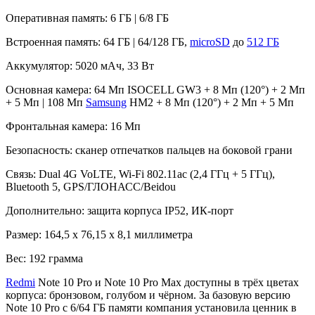
Оперативная память: 6 ГБ | 6/8 ГБ
Встроенная память: 64 ГБ | 64/128 ГБ,
microSD
до
512 ГБ
Аккумулятор: 5020 мАч, 33 Вт
Основная камера: 64 Мп ISOCELL GW3 + 8 Мп (120°) + 2 Мп
+ 5 Мп | 108 Мп
Samsung
HM2 + 8 Мп (120°) + 2 Мп + 5 Мп
Фронтальная камера: 16 Мп
Безопасность: сканер отпечатков пальцев на боковой грани
Связь: Dual 4G VoLTE, Wi-Fi 802.11ac (2,4 ГГц + 5 ГГц),
Bluetooth 5, GPS/ГЛОНАСС/Beidou
Дополнительно: защита корпуса IP52, ИК-порт
Размер: 164,5 х 76,15 х 8,1 миллиметра
Вес: 192 грамма
Redmi
Note 10 Pro и Note 10 Pro Max доступны в трёх цветах
корпуса: бронзовом, голубом и чёрном. За базовую версию
Note 10 Pro с 6/64 ГБ памяти компания установила ценник в