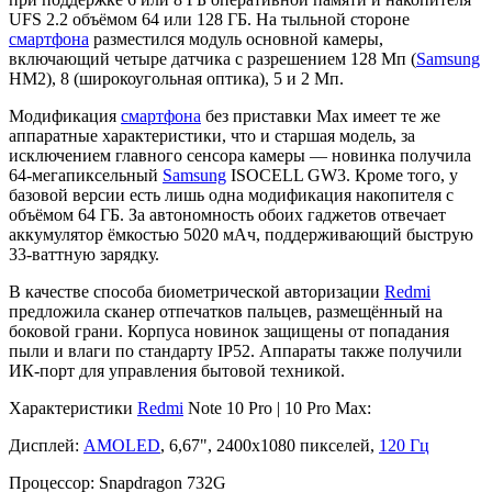
UFS 2.2 объёмом 64 или 128 ГБ. На тыльной стороне
смартфона
разместился модуль основной камеры,
включающий четыре датчика с разрешением 128 Мп (
Samsung
HM2), 8 (широкоугольная оптика), 5 и 2 Мп.
Модификация
смартфона
без приставки Max имеет те же
аппаратные характеристики, что и старшая модель, за
исключением главного сенсора камеры — новинка получила
64-мегапиксельный
Samsung
ISOCELL GW3. Кроме того, у
базовой версии есть лишь одна модификация накопителя с
объёмом 64 ГБ. За автономность обоих гаджетов отвечает
аккумулятор ёмкостью 5020 мАч, поддерживающий быструю
33-ваттную зарядку.
В качестве способа биометрической авторизации
Redmi
предложила сканер отпечатков пальцев, размещённый на
боковой грани. Корпуса новинок защищены от попадания
пыли и влаги по стандарту IP52. Аппараты также получили
ИК-порт для управления бытовой техникой.
Характеристики
Redmi
Note 10 Pro | 10 Pro Max:
Дисплей:
AMOLED
, 6,67", 2400х1080 пикселей,
120 Гц
Процессор: Snapdragon 732G