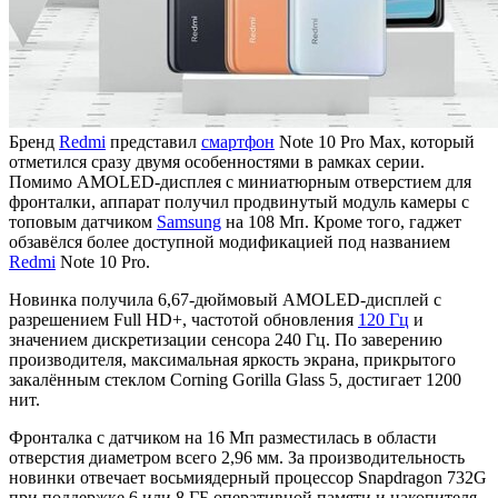
Бренд
Redmi
представил
смартфон
Note 10 Pro Max, который
отметился сразу двумя особенностями в рамках серии.
Помимо AMOLED-дисплея с миниатюрным отверстием для
фронталки, аппарат получил продвинутый модуль камеры с
топовым датчиком
Samsung
на 108 Мп. Кроме того, гаджет
обзавёлся более доступной модификацией под названием
Redmi
Note 10 Pro.
Новинка получила 6,67-дюймовый AMOLED-дисплей с
разрешением Full HD+, частотой обновления
120 Гц
и
значением дискретизации сенсора 240 Гц. По заверению
производителя, максимальная яркость экрана, прикрытого
закалённым стеклом Corning Gorilla Glass 5, достигает 1200
нит.
Фронталка с датчиком на 16 Мп разместилась в области
отверстия диаметром всего 2,96 мм. За производительность
новинки отвечает восьмиядерный процессор Snapdragon 732G
при поддержке 6 или 8 ГБ оперативной памяти и накопителя