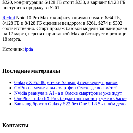
$220, конфигурация 6/128 ГБ стоит $233, а вариант 8/128 ГБ
поступит в продажу за $261.
Redmi
Note 10 Pro Max с конфигурациями памяти 6/64 ГБ,
8/128 ГБ и 8/128 ГБ оценены вендором в $261, $274 и $302
соответственно. Старт продаж базовой модели запланирован
на 17 марта, версия с приставкой Max дебютирует в рознице
18 марта.
Источник:
4pda
Последние материалы
Galaxy Z Fold8: утечки Samsung перевернут рынок
GoPro на мели: а вы смартфон Омск где возьмёте?
Nvidia рванула в AI - а в Омске смартфоны уже ждут
OnePlus Turbo 6X Pro: бюджетный монстр уже в Омске
Samsung бросил Galaxy S22 без One UI 8.5 - в чём дело
Контакты