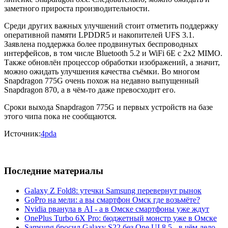
заметного прироста производительности.
Среди других важных улучшений стоит отметить поддержку
оперативной памяти LPDDR5 и накопителей UFS 3.1.
Заявлена поддержка более продвинутых беспроводных
интерфейсов, в том числе Bluetooth 5.2 и WiFi 6E с 2x2 MIMO.
Также обновлён процессор обработки изображений, а значит,
можно ожидать улучшения качества съёмки. Во многом
Snapdragon 775G очень похож на недавно выпущенный
Snapdragon 870, а в чём-то даже превосходит его.
Сроки выхода Snapdragon 775G и первых устройств на базе
этого чипа пока не сообщаются.
Источник:
4pda
Последние материалы
Galaxy Z Fold8: утечки Samsung перевернут рынок
GoPro на мели: а вы смартфон Омск где возьмёте?
Nvidia рванула в AI - а в Омске смартфоны уже ждут
OnePlus Turbo 6X Pro: бюджетный монстр уже в Омске
Samsung бросил Galaxy S22 без One UI 8.5 - в чём дело