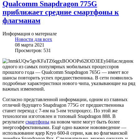
Qualcomm Snapdragon 775G
приближает средние смартфоны к
флагманам
Информация о материале
Новости для всех
08 марта 2021
Просмотров: 531
Наследник
одного из самых популярных мобильных процессоров
прошлого года — Qualcomm Snapdragon 765G — имеет все
шансы повторить успех предшественника. В сети появились
подробные характеристики нового чипа, указывающие на ряд
важных изменений.
Согласно представленной информации, одним из главных
отличий будущего Snapdragon 775G от предшественника
станет переход с 7-нм на 5-нм техпроцесс. По этой же
технологии изготовлен и топовый Snapdragon 888. В
результате
смартфоны
на новом чипе могут быть более
энергоэффективными. Ещё одно важное нововведение —
использование ядер Kryo 600-й серии, как во флагманской
линейке Snapdragon 8хх. Следовательно, можно ожидать и