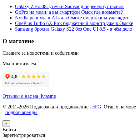
Galaxy Z Fold8: утечки Samsung перевернут рынок
GoPro на мели: а вы смартфон Омск где возьмёте?
Nvidia рванула в AI - а в Омске смартфоны уже ждут
OnePlus Turbo 6X Pro: бюджетный монстр уже в Омске
Samsung бросил Galaxy S22 без One UI 8.5 - в чём дело
О магазине
Следите за новостями и событиями
Мы принимаем
Отзывы о нас на Флампе
© 2011-
2026
Поддержка и продвижение
JediG
. Отдых на море
-
подбор аренды
×
Войти
Зарегистрироваться