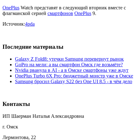
OnePlus
Watch представят в следующий вторник вместе с
флагманской серией
смартфонов
OnePlus
9.
Источник:
4pda
Последние материалы
Galaxy Z Fold8: утечки Samsung перевернут рынок
GoPro на мели: а вы смартфон Омск где возьмёте?
Nvidia рванула в AI - а в Омске смартфоны уже ждут
OnePlus Turbo 6X Pro: бюджетный монстр уже в Омске
Samsung бросил Galaxy S22 без One UI 8.5 - в чём дело
Контакты
ИП Шаерман Наталья Александровна
г. Омск
Лермонтова, 22