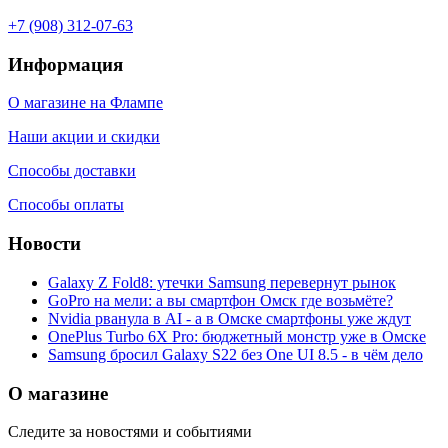
+7 (908) 312-07-63
Информация
О магазине на Флампе
Наши акции и скидки
Способы доставки
Способы оплаты
Новости
Galaxy Z Fold8: утечки Samsung перевернут рынок
GoPro на мели: а вы смартфон Омск где возьмёте?
Nvidia рванула в AI - а в Омске смартфоны уже ждут
OnePlus Turbo 6X Pro: бюджетный монстр уже в Омске
Samsung бросил Galaxy S22 без One UI 8.5 - в чём дело
О магазине
Следите за новостями и событиями