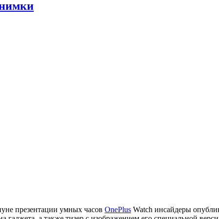
снимки
уне презентации умных часов
OnePlus
Watch инсайдеры опубли
а гаджета, а также тизер с изображением его специальной верси