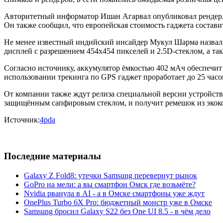
Авторитетный информатор Ишан Агарвал опубликовал рендер,
Он также сообщил, что европейская стоимость гаджета составит
Не менее известный индийский инсайдер Мукул Шарма назвал 
дисплей с разрешением 454х454 пикселей и 2.5D-стеклом, а так
Согласно источнику, аккумулятор ёмкостью 402 мАч обеспечит
использовании трекинга по GPS гаджет проработает до 25 часов
От компании также ждут релиза специальной версии устройства 
защищённым сапфировым стеклом, и получит ремешок из экок
Источник:
4pda
Последние материалы
Galaxy Z Fold8: утечки Samsung перевернут рынок
GoPro на мели: а вы смартфон Омск где возьмёте?
Nvidia рванула в AI - а в Омске смартфоны уже ждут
OnePlus Turbo 6X Pro: бюджетный монстр уже в Омске
Samsung бросил Galaxy S22 без One UI 8.5 - в чём дело